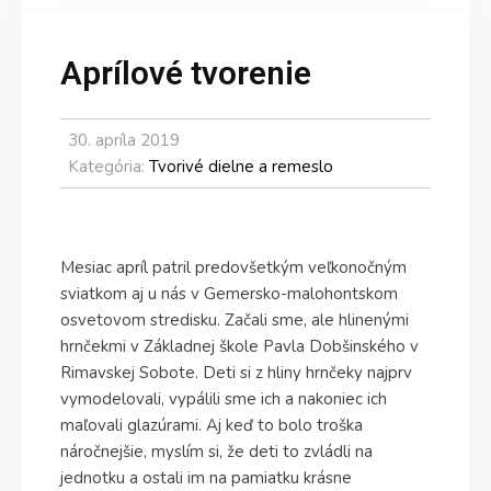
Aprílové tvorenie
30. apríla 2019
Kategória:
Tvorivé dielne a remeslo
Mesiac apríl patril predovšetkým veľkonočným
sviatkom aj u nás v Gemersko-malohontskom
osvetovom stredisku. Začali sme, ale hlinenými
hrnčekmi v Základnej škole Pavla Dobšinského v
Rimavskej Sobote. Deti si z hliny hrnčeky najprv
vymodelovali, vypálili sme ich a nakoniec ich
maľovali glazúrami. Aj keď to bolo troška
náročnejšie, myslím si, že deti to zvládli na
jednotku a ostali im na pamiatku krásne