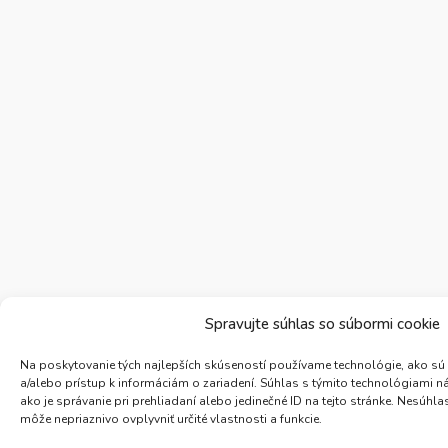
Spravujte súhlas so súbormi cookie
Na poskytovanie tých najlepších skúseností používame technológie, ako sú
a/alebo prístup k informáciám o zariadení. Súhlas s týmito technológiami 
ako je správanie pri prehliadaní alebo jedinečné ID na tejto stránke. Nesúh
môže nepriaznivo ovplyvniť určité vlastnosti a funkcie.