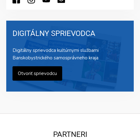
DIGITÁLNY SPRIEVODCA
Digitálny sprievodca kultúrnymi službami
Banskobystrického samosprávneho kraja
Otvoriť sprievodcu
PARTNERI