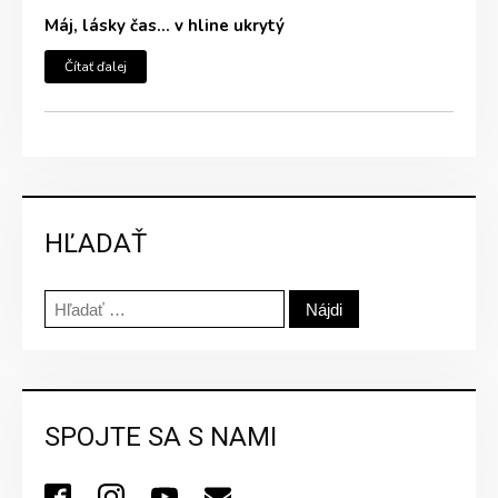
Máj, lásky čas… v hline ukrytý
Čítať ďalej
HĽADAŤ
Hľadať:
SPOJTE SA S NAMI