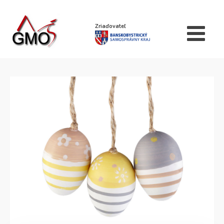
Zriaďovateľ