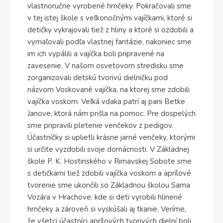
vlastnoručne vyrobené hrnčeky. Pokračovali sme
v tej istej škole s veľkonočnými vajíčkami, ktoré si
detičky vykrajovali tiež z hliny a ktoré si ozdobili a
vymaľovali podľa vlastnej fantázie, nakoniec sme
im ich vypálili a vajíčka boli pripravené na
zavesenie. V našom osvetovom stredisku sme
zorganizovali detskú tvorivú dielničku pod
názvom Voskované vajíčka, na ktorej sme zdobili
vajíčka voskom. Veľká vďaka patrí aj pani Betke
Janove, ktorá nám prišla na pomoc. Pre dospelých
sme pripravili pletenie venčekov z pedigov.
Účastníčky si uplietli krásne jarné venčeky, ktorými
si určite vyzdobili svoje domácnosti. V Základnej
škole P. K. Hostinského v Rimavskej Sobote sme
s detičkami tiež zdobili vajíčka voskom a aprílové
tvorenie sme ukončili so Základnou školou Sama
Vozára v Hrachove, kde si deti vyrobili hlinené
hrnčeky a zároveň si vyskúšali aj tkanie. Veríme,
že všetci účastníci aprílových tvorivých dielní boli