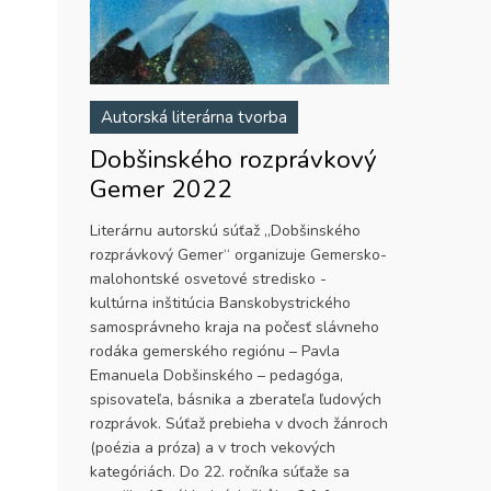
Autorská literárna tvorba
Dobšinského rozprávkový
Gemer 2022
Literárnu autorskú súťaž „Dobšinského
rozprávkový Gemer“ organizuje Gemersko-
malohontské osvetové stredisko -
kultúrna inštitúcia Banskobystrického
samosprávneho kraja na počesť slávneho
rodáka gemerského regiónu – Pavla
Emanuela Dobšinského – pedagóga,
spisovateľa, básnika a zberateľa ľudových
rozprávok. Súťaž prebieha v dvoch žánroch
(poézia a próza) a v troch vekových
kategóriách. Do 22. ročníka súťaže sa