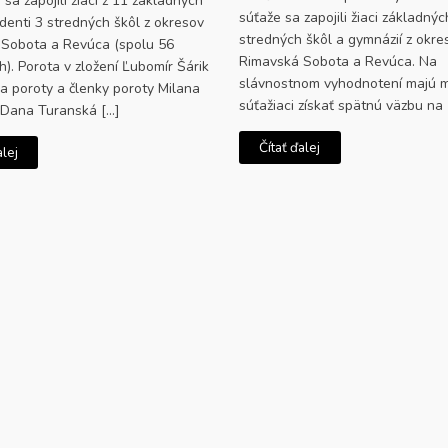
sa zapojili žiaci z 11 základných
súťaže sa zapojili žiaci základnýc
udenti 3 stredných škôl z okresov
stredných škôl a gymnázií z okre
Sobota a Revúca (spolu 56
Rimavská Sobota a Revúca. Na
h). Porota v zložení Ľubomír Šárik
slávnostnom vyhodnotení majú 
a poroty a členky poroty Milana
súťažiaci získať spätnú väzbu na 
 Dana Turanská […]
Čítať ďalej
alej