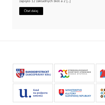
zapojilo 12 základných škôl a 2 […]
Čítať ďalej