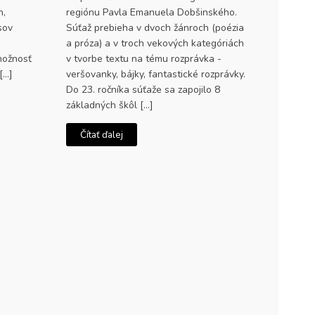
h,
regiónu Pavla Emanuela Dobšinského.
sov
Súťaž prebieha v dvoch žánroch (poézia
a próza) a v troch vekových kategóriách
možnosť
v tvorbe textu na tému rozprávka -
[…]
veršovanky, bájky, fantastické rozprávky.
Do 23. ročníka súťaže sa zapojilo 8
základných škôl […]
Čítať ďalej