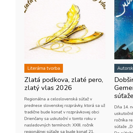
Literárna tvorba
Autorsk
Zlatá podkova, zlaté pero,
Dobši
zlatý vlas 2026
Gemer
súťaž
Regionálna a celoslovenská súťaž v
prednese slovenskej rozprávky, ktorá sa už
Dňa 14. 
tradične bude konať v rozprávkovej obci
uskutočni
Drienčany sa uskutoční v tomto roku v
ročníka re
nasledovných termínoch: XXIII. ročník
súťaže „D
regionálnej súťaže sa bude konať 21.