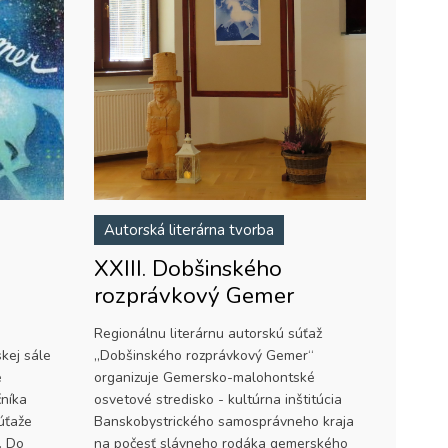
Autorská literárna tvorba
XXIII. Dobšinského
rozprávkový Gemer
o
Regionálnu literárnu autorskú súťaž
kej sále
„Dobšinského rozprávkový Gemer“
e
organizuje Gemersko-malohontské
čníka
osvetové stredisko - kultúrna inštitúcia
súťaže
Banskobystrického samosprávneho kraja
. Do
na počesť slávneho rodáka gemerského