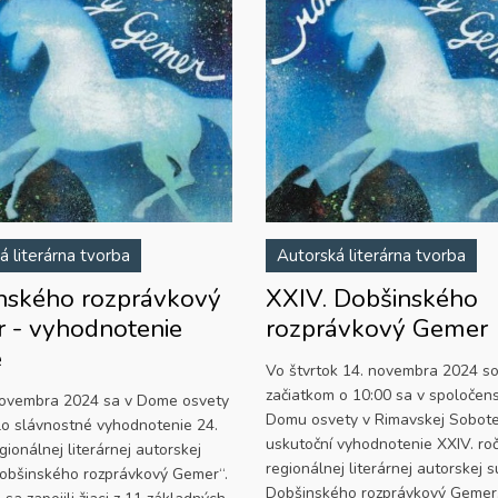
á literárna tvorba
Autorská literárna tvorba
nského rozprávkový
XXIV. Dobšinského
 - vyhodnotenie
rozprávkový Gemer
e
Vo štvrtok 14. novembra 2024 s
začiatkom o 10:00 sa v spoločens
novembra 2024 sa v Dome osvety
Domu osvety v Rimavskej Sobot
lo slávnostné vyhodnotenie 24.
uskutoční vyhodnotenie XXIV. ro
gionálnej literárnej autorskej
regionálnej literárnej autorskej 
obšinského rozprávkový Gemer“.
Dobšinského rozprávkový Gemer