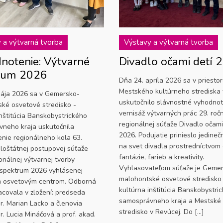
 a výtvarná tvorba
Výstavy a výtvarná tvorba
notenie: Výtvarné
Divadlo očami detí 
rum 2026
Dňa 24. apríla 2026 sa v priesto
Mestského kultúrneho strediska 
ája 2026 sa v Gemersko-
uskutočnilo slávnostné vyhodnot
ké osvetové stredisko -
vernisáž výtvarných prác 29. roč
inštitúcia Banskobystrického
regionálnej súťaže Divadlo očami
neho kraja uskutočnila
2026. Podujatie prinieslo jedine
nie regionálneho kola 63.
na svet divadla prostredníctvom 
eloštátnej postupovej súťaže
fantázie, farieb a kreativity.
onálnej výtvarnej tvorby
Vyhlasovateľom súťaže je Geme
spektrum 2026 vyhlásenej
malohontské osvetové stredisko
 osvetovým centrom. Odborná
kultúrna inštitúcia Banskobystri
acovala v zložení: predseda
samosprávneho kraja a Mestské 
r. Marian Lacko a členovia
stredisko v Revúcej. Do […]
r. Lucia Mináčová a prof. akad.