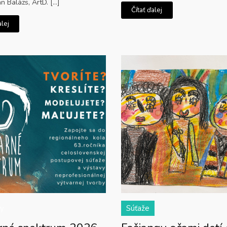
n Balázs, ArtD. […]
Čítať ďalej
alej
ty
Súťaže