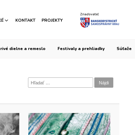
Zriaďovateľ
KÉ
KONTAKT
PROJEKTY
rivé dielne a remeslo
Festivaly a prehliadky
Súťaže
Hľadať: