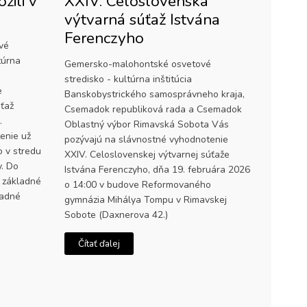
žili v
XXIV. Celoslovenská
výtvarná súťaž Istvána
Ferenczyho
vé
túrna
Gemersko-malohontské osvetové
stredisko - kultúrna inštitúcia
e
Banskobystrického samosprávneho kraja,
úťaž
Csemadok republiková rada a Csemadok
e.
Oblastný výbor Rimavská Sobota Vás
enie už
pozývajú na slávnostné vyhodnotenie
o v stredu
XXIV. Celoslovenskej výtvarnej súťaže
y. Do
Istvána Ferenczyho, dňa 19. februára 2026
, základné
o 14:00 v budove Reformovaného
ladné
gymnázia Mihálya Tompu v Rimavskej
Sobote (Daxnerova 42.)
Čítať ďalej