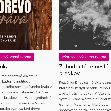
 a výtvarná tvorba
Výstavy a výtvarná tvorba
nka
Zabudnuté remeslá 
predkov
-malohontské osvetové
- kultúrna inštitúcia
Pozvánka Dnes už málokto pozná
trického samosprávneho kraja v
ktoré boli kedysi neoddeliteľnou
i s Cirkevným zborom ECAV na
života našich predkov. Príďte si p
 - Kraskovo pozýva na jedinečné
výstavu Vápenkárstvo a uhliarst
 s tvorbou výtvarníčky Miriam
Gemeri - Malohonte, ktorá bola
utorská výstava Keď drevo
spracovaná na základe odborný