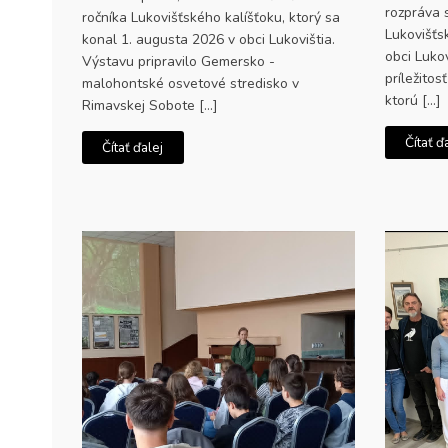
rozpráva 
ročníka Lukovišťského kalíšťoku, ktorý sa
Lukovišťs
konal 1. augusta 2026 v obci Lukovištia.
obci Luko
Výstavu pripravilo Gemersko -
príležitos
malohontské osvetové stredisko v
ktorú […]
Rimavskej Sobote […]
Čítať ď
Čítať ďalej