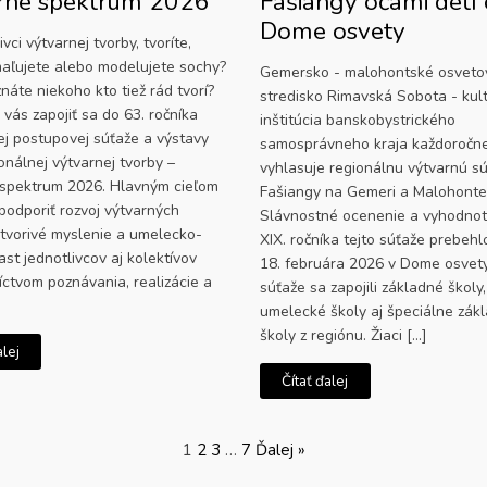
rné spektrum 2026
Fašiangy očami detí o
Dome osvety
ivci výtvarnej tvorby, tvoríte,
 maľujete alebo modelujete sochy?
Gemersko - malohontské osveto
áte niekoho kto tiež rád tvorí?
stredisko Rimavská Sobota - kul
vás zapojiť sa do 63. ročníka
inštitúcia banskobystrického
ej postupovej súťaže a výstavy
samosprávneho kraja každoročn
onálnej výtvarnej tvorby –
vyhlasuje regionálnu výtvarnú s
spektrum 2026. Hlavným cieľom
Fašiangy na Gemeri a Malohont
podporiť rozvoj výtvarných
Slávnostné ocenenie a vyhodnot
, tvorivé myslenie a umelecko-
XIX. ročníka tejto súťaže prebehl
st jednotlivcov aj kolektívov
18. februára 2026 v Dome osvet
íctvom poznávania, realizácie a
súťaže sa zapojili základné školy
umelecké školy aj špeciálne zák
školy z regiónu. Žiaci […]
alej
Čítať ďalej
1
2
3
…
7
Ďalej »