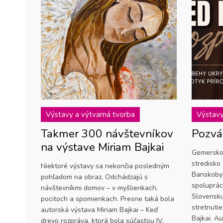
Výstavy a výtvarná tvorba
Výstavy
Takmer 300 návštevníkov
Pozvá
na výstave Miriam Bajkai
Gemersko
stredisko 
Niektoré výstavy sa nekončia posledným
Banskobys
pohľadom na obraz. Odchádzajú s
spoluprác
návštevníkmi domov – v myšlienkach,
Slovensku
pocitoch a spomienkach. Presne taká bola
stretnutie
autorská výstava Miriam Bajkai – Keď
Bajkai. A
drevo rozpráva, ktorá bola súčasťou IV.