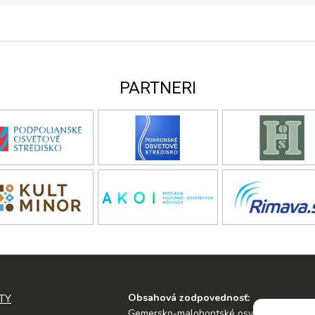
PARTNERI
Obsahová zodpovednosť:
TY
Gemersko-malohontské osvetové stredis