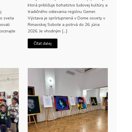
ktorá približuje bohatstvo ľudovej kultúry a
j
tradičného odievania regiónu Gemer.
do sveta
Výstava je sprístupnená v Dome osvety v
movali
Rimavskej Sobote a potrvá do 26. júna
Spoznajte
2026. Je vhodným […]
Čítať ďalej