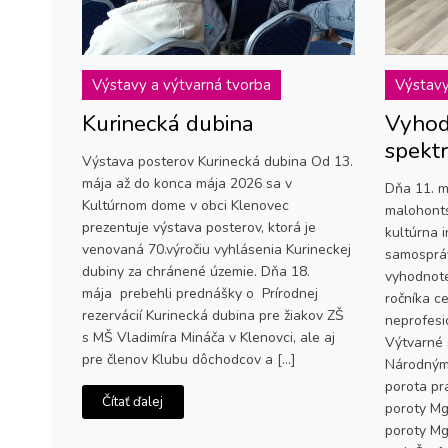
Výstavy a výtvarná tvorba
Výstavy
Kurinecká dubina
Vyhod
spekt
Výstava posterov Kurinecká dubina Od 13.
mája až do konca mája 2026 sa v
Dňa 11. m
Kultúrnom dome v obci Klenovec
malohonts
prezentuje výstava posterov, ktorá je
kultúrna 
venovaná 70.výročiu vyhlásenia Kurineckej
samospráv
dubiny za chránené územie. Dňa 18.
vyhodnote
mája prebehli prednášky o Prírodnej
ročníka c
rezervácií Kurinecká dubina pre žiakov ZŠ
neprofesi
s MŠ Vladimíra Mináča v Klenovci, ale aj
Výtvarné 
pre členov Klubu dôchodcov a […]
Národným
porota pr
Čítať ďalej
poroty Mg
poroty Mg