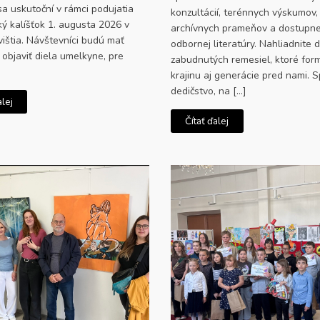
sa uskutoční v rámci podujatia
konzultácií, terénnych výskumov,
ký kalíšťok 1. augusta 2026 v
archívnych prameňov a dostupne
vištia. Návštevníci budú mať
odbornej literatúry. Nahliadnite 
ť objaviť diela umelkyne, pre
zabudnutých remesiel, ktoré for
krajinu aj generácie pred nami. 
dedičstvo, na […]
alej
Čítať ďalej