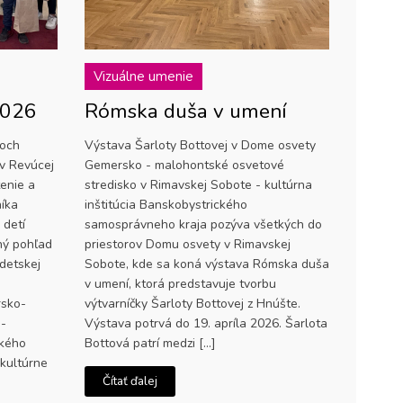
Vizuálne umenie
2026
Rómska duša v umení
roch
Výstava Šarloty Bottovej v Dome osvety
v Revúcej
Gemersko - malohontské osvetové
enie a
stredisko v Rimavskej Sobote - kultúrna
níka
inštitúcia Banskobystrického
 detí
samosprávneho kraja pozýva všetkých do
čný pohľad
priestorov Domu osvety v Rimavskej
detskej
Sobote, kde sa koná výstava Rómska duša
v umení, ktorá predstavuje tvorbu
rsko-
výtvarníčky Šarloty Bottovej z Hnúšte.
 -
Výstava potrvá do 19. apríla 2026. Šarlota
ckého
Bottová patrí medzi […]
kultúrne
Čítať ďalej