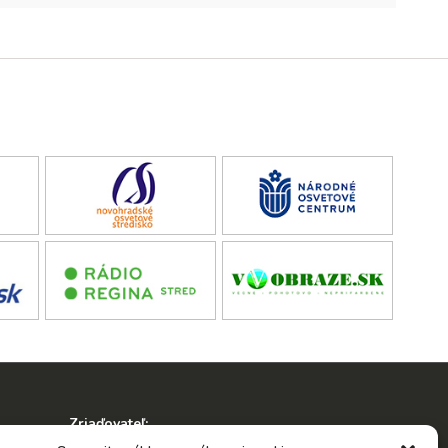
Zriaďovateľ:
ko