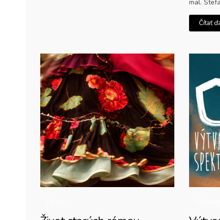
mal. Štefa
Čítať ď
Tanec
Aktuali