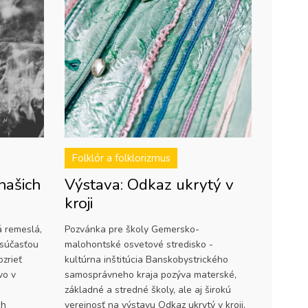
Folklór a folklorizmus
našich
Výstava: Odkaz ukrytý v
kroji
 remeslá,
Pozvánka pre školy Gemersko-
 súčasťou
malohontské osvetové stredisko -
ozrieť
kultúrna inštitúcia Banskobystrického
vo v
samosprávneho kraja pozýva materské,
základné a stredné školy, ale aj širokú
ch
verejnosť na výstavu Odkaz ukrytý v kroji,