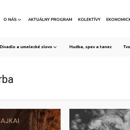
O NÁS
AKTUÁLNY PROGRAM
KOLEKTÍVY
EKONOMIC
Divadlo a umelecké slovo
Hudba, spev a tanec
Tvo
rba