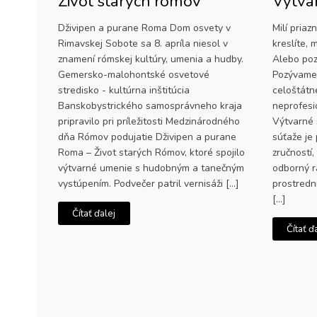
Život starých rómov
Výtva
Dživipen a purane Roma Dom osvety v
Milí priazn
Rimavskej Sobote sa 8. apríla niesol v
kreslíte,
znamení rómskej kultúry, umenia a hudby.
Alebo pozn
Gemersko-malohontské osvetové
Pozývame 
stredisko - kultúrna inštitúcia
celoštátn
Banskobystrického samosprávneho kraja
neprofesi
pripravilo pri príležitosti Medzinárodného
Výtvarné 
dňa Rómov podujatie Dživipen a purane
súťaže je 
Roma – Život starých Rómov, ktoré spojilo
zručností
výtvarné umenie s hudobným a tanečným
odborný ra
vystúpením. Podvečer patril vernisáži […]
prostredn
[…]
Čítať ďalej
Čítať ď