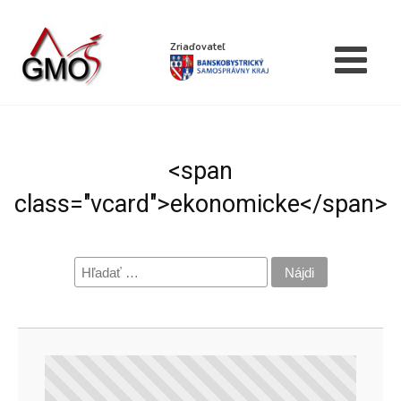
Zriaďovateľ
<span
class="vcard">ekonomicke</span>
Hľadať: