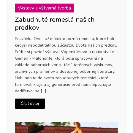
Výstavy a výtvarná tvorba
Zabudnuté remeslá našich
predkov
Pozvánka Dnes už málokto pozná remeslá, ktoré boli
kedysi neoddeliteľnou súčasťou života našich predkov.
Príďte si pozrieť výstavu Vápenkárstvo a uhliarstvo v
Gemeri - Malohonte, ktorá bola spracovaná na
základe odborných konzultácií, terénnych výskumov,
archívnych prameňov a dostupnej odbornej literatúry.
Nahliadnite do sveta zabudnutých remesiel, ktoré
formovali krajinu aj generácie pred nami. Spoznajte
dedičstvo, na […]
Čítať ďalej