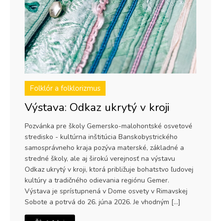
Folklór a folklorizmus
Výstava: Odkaz ukrytý v kroji
Pozvánka pre školy Gemersko-malohontské osvetové
stredisko - kultúrna inštitúcia Banskobystrického
samosprávneho kraja pozýva materské, základné a
stredné školy, ale aj širokú verejnosť na výstavu
Odkaz ukrytý v kroji, ktorá približuje bohatstvo ľudovej
kultúry a tradičného odievania regiónu Gemer.
Výstava je sprístupnená v Dome osvety v Rimavskej
Sobote a potrvá do 26. júna 2026. Je vhodným […]