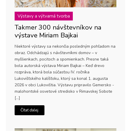
Výstavy a výtvarná tvorba
Takmer 300 návštevníkov na
výstave Miriam Bajkai
Niektoré výstavy sa nekončia posledným pohľadom na
obraz. Odchádzajú s návštevníkmi domov – v
myšlienkach, pocitoch a spomienkach. Presne taká
bola autorská výstava Miriam Bajkai – Keď drevo
rozpráva, ktorá bola súčasťou IV. ročníka
Lukovišťského kalíšťoku, ktorý sa konal 1. augusta
2026 v obci Lukovištia. Výstavu pripravilo Gemersko -
malohontské osvetové stredisko v Rimavskej Sobote
[…]
Čítať ďalej