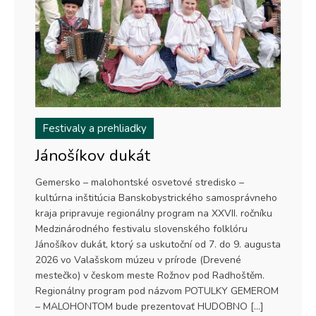
Festivaly a prehliadky
Jánošíkov dukát
Gemersko – malohontské osvetové stredisko –
kultúrna inštitúcia Banskobystrického samosprávneho
kraja pripravuje regionálny program na XXVII. ročníku
Medzinárodného festivalu slovenského folklóru
Jánošíkov dukát, ktorý sa uskutoční od 7. do 9. augusta
2026 vo Valašskom múzeu v prírode (Drevené
mestečko) v českom meste Rožnov pod Radhoštěm.
Regionálny program pod názvom POTULKY GEMEROM
– MALOHONTOM bude prezentovať HUDOBNO […]