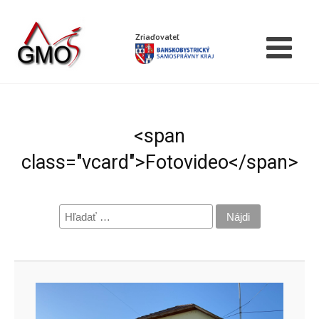
Zriaďovateľ
<span
class="vcard">Fotovideo</span>
Hľadať: