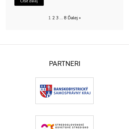
Čítať ďalej
1
2
3
…
8
Ďalej »
PARTNERI