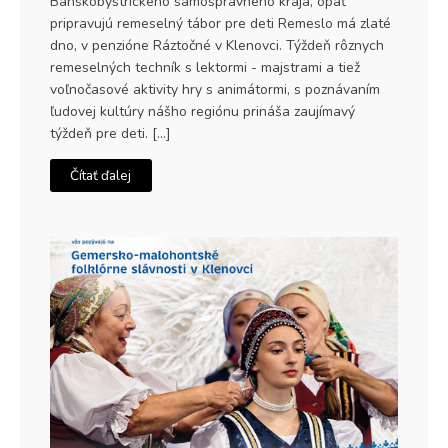
Banskobystrického samosprávneho kraja, opäť
pripravujú remeselný tábor pre deti Remeslo má zlaté
dno, v penzióne Ráztočné v Klenovci. Týždeň rôznych
remeselných techník s lektormi - majstrami a tiež
voľnočasové aktivity hry s animátormi, s poznávaním
ľudovej kultúry nášho regiónu prináša zaujímavý
týždeň pre deti. […]
Čítať ďalej