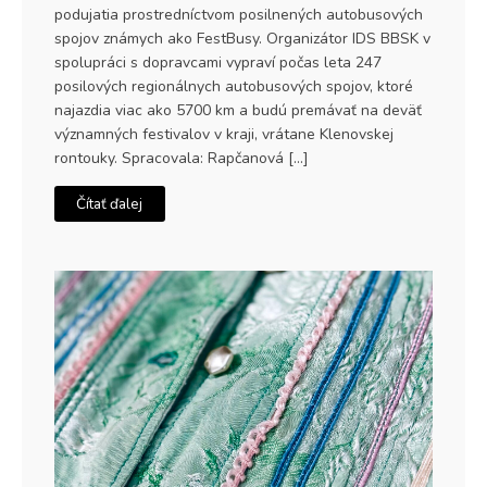
podujatia prostredníctvom posilnených autobusových
spojov známych ako FestBusy. Organizátor IDS BBSK v
spolupráci s dopravcami vypraví počas leta 247
posilových regionálnych autobusových spojov, ktoré
najazdia viac ako 5700 km a budú premávať na deväť
významných festivalov v kraji, vrátane Klenovskej
rontouky. Spracovala: Rapčanová […]
Čítať ďalej