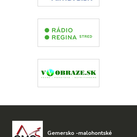
Gemersko -malohontské