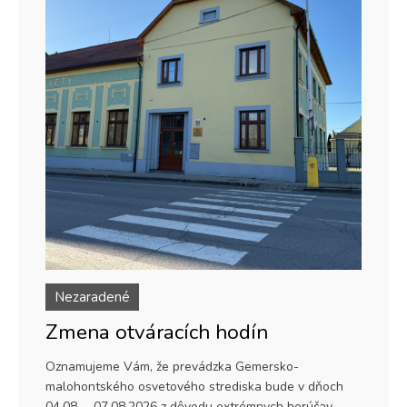
Nezaradené
Zmena otváracích hodín
Oznamujeme Vám, že prevádzka Gemersko-
malohontského osvetového strediska bude v dňoch
04.08. – 07.08.2026 z dôvodu extrémnych horúčav