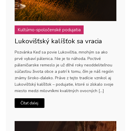
Kultúrno-spoločenské podujatia
Lukovišťský kalíšťok sa vracia
Pozvánka Keď sa povie Lukovištia, mnohým sa ako
prvé vybaví pálenica. Nie je to náhoda. Poctivé
páleničiarske remeslo je už dlhé roky neoddeliteľnou
súčasťou života obce a patrí k tomu, čím je náš región
známy široko-ďaleko. Práve z tejto tradície vznikol aj
Lukovišťský kalíšťok – podujatie, ktoré si získalo svoje
miesto medzi milovníkmi kvalitných ovocných […]
Čítať ďalej