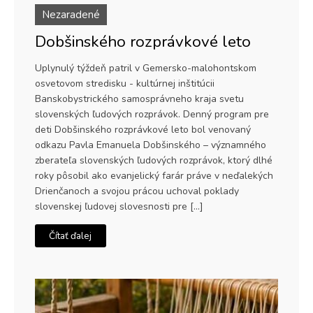
Nezaradené
Dobšinského rozprávkové leto
Uplynulý týždeň patril v Gemersko-malohontskom
osvetovom stredisku - kultúrnej inštitúcii
Banskobystrického samosprávneho kraja svetu
slovenských ľudových rozprávok. Denný program pre
deti Dobšinského rozprávkové leto bol venovaný
odkazu Pavla Emanuela Dobšinského – významného
zberateľa slovenských ľudových rozprávok, ktorý dlhé
roky pôsobil ako evanjelický farár práve v neďalekých
Drienčanoch a svojou prácou uchoval poklady
slovenskej ľudovej slovesnosti pre […]
Čítať ďalej