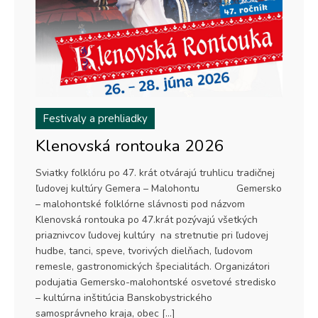
Festivaly a prehliadky
Klenovská rontouka 2026
Sviatky folklóru po 47. krát otvárajú truhlicu tradičnej
ľudovej kultúry Gemera – Malohontu Gemersko
– malohontské folklórne slávnosti pod názvom
Klenovská rontouka po 47.krát pozývajú všetkých
priaznivcov ľudovej kultúry na stretnutie pri ľudovej
hudbe, tanci, speve, tvorivých dielňach, ľudovom
remesle, gastronomických špecialitách. Organizátori
podujatia Gemersko-malohontské osvetové stredisko
– kultúrna inštitúcia Banskobystrického
samosprávneho kraja, obec […]