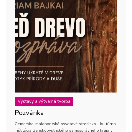
Výstavy a výtvarná tvorba
Pozvánka
Gemersko-malohontské osvetové stredisko - kultúrna
inštitúcia Banskobystrického samosprávneho kraja v