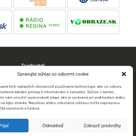
Zriaďovateľ:
ko
Spravujte súhlas so súbormi cookie
anie tých najlepších skúseností používame technológie, ako sú súbory
kladanie a/alebo prístup k informáciám o zariadení. Súhlas s týmito
mi nám umožní spracovávať údaje, ako je správanie pri prehliadaní alebo
D na tejto stránke. Nesúhlas alebo odvolanie súhlasu môže nepriaznivo
Hľadať:
čité vlastnosti a funkcie.
Hľadať:
Prijať
Odmietnúť
Zobraziť predvoľby