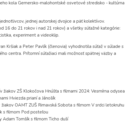
eho kola Gemersko-malohontské osvetové stredisko - kultúrna
dnotlivcov, jednej autorskej dvojice a päť kolektívov.
d 16 do 21 rokov i nad 21 rokov) a všetky súťažné kategórie:
istika, experiment a videoklip.
an Kršiak a Peter Pavlík (členovia) vyhodnotila súťaž v súlade s
ého centra. Prítomní súťažiaci mali možnosť spätnej väzby a
ktív žiakov ZŠ Klokočova Hnúšťa s filmami 2024: Vesmírna odysea
mami Hviezda prianí a Jánošík
tív žiakov OAMT ZUŠ Rimavská Sobota s filmom V srdci letokruhu
vák s filmom Pod posteľou
iny Adam Tomšík s filmom Ticho duší