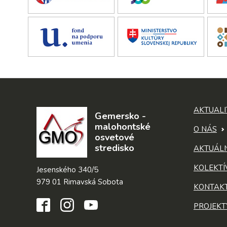
AKTUALI
Gemersko -
malohontské
O NÁS
osvetové
stredisko
AKTUÁL
KOLEKTÍ
Jesenského 340/5
979 01 Rimavská Sobota
KONTAK
PROJEKT