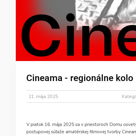
Cineama - regionálne kolo
21. mája 2025
Kategó
V piatok 16. mája 2025 sa v priestoroch Domu osvety
postupovej súťaže amatérskej filmovej tvorby Cine