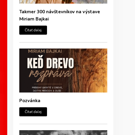
Takmer 300 návštevníkov na výstave
Miriam Bajkai
Čítať ďalej
Pozvánka
Čítať ďalej