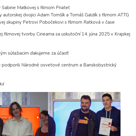
ny Sabine Maťkovej s filmom Priateľ
piny autorskej dvojici Adam Tomšík a Tomáš Galdík s filmom ATTG
ekovej skupiny Petrovi Pobočekovi s filmom Ratková v čase
j filmovej tvorby Cineama sa uskutoční 14. júna 2025 v Krajskej
ým súťažiacim ďakujeme za účasť!
ne podporili Národné osvetové centrum a Banskobystrický
ská