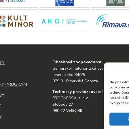
Obsahová zodpovednosť:
TY
Gemersko-malohontské osvetové stredis
Jesenského 340/5
979 01 Rimavská Sobota
Na poskytov
NY PROGRAM
cookie na u
Technický prevádzkovateľ:
technológia
VY
jedinečné I
PROGNESSA, s. r. o.
ovplyvniť ur
Slobody 27
T
980 22 Veľký Blh
Y