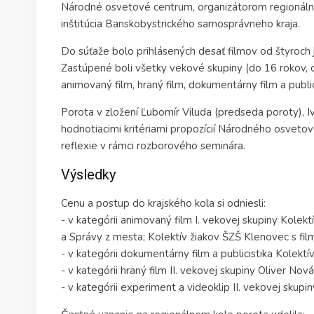
Národné osvetové centrum, organizátorom regionáln
inštitúcia Banskobystrického samosprávneho kraja.
Do súťaže bolo prihlásených desať filmov od štyroch je
Zastúpené boli všetky vekové skupiny (do 16 rokov, o
animovaný film, hraný film, dokumentárny film a public
Porota v zložení Ľubomír Viluda (predseda poroty), Iv
hodnotiacimi kritériami propozícií Národného osvetov
reflexie v rámci rozborového seminára.
Výsledky
Cenu a postup do krajského kola si odniesli:
- v kategórii animovaný film I. vekovej skupiny Kole
a Správy z mesta; Kolektív žiakov ŠZŠ Klenovec s fil
- v kategórii dokumentárny film a publicistika Kolek
- v kategórii hraný film II. vekovej skupiny Oliver No
- v kategórii experiment a videoklip II. vekovej skup