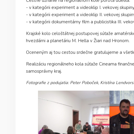
Čestné uznanie na regionálnom kole porota udelila:
- v kategórii experiment a videoklip I. vekovej skupi
- v kategórii experiment a videoklip II. vekovej sku
- v kategórii dokumentárny film a publicistika III. v
Krajské kolo celoštátnej postupovej súťaže amatérske
hvezdárni a planetáriu M. Hella v Žiari nad Hronom.
Oceneným aj tou cestou srdečne gratulujeme a všetk
Realizáciu regionálneho kola súťaže Cineama finanč
samosprávny kraj.
Fotografie z podujatia: Peter Poboček, Kristína Lendvor