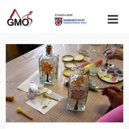
Zriaďovateľ