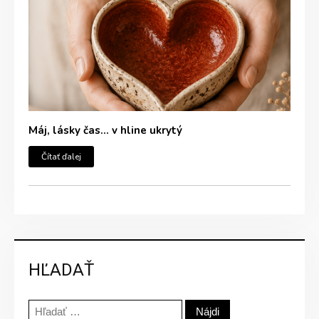
Máj, lásky čas… v hline ukrytý
Čítať ďalej
HĽADAŤ
Hľadať: