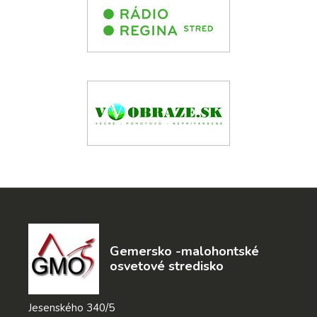
Gemersko -malohontské
osvetové stredisko
Jesenského 340/5