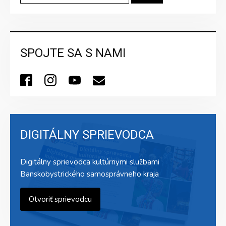
SPOJTE SA S NAMI
DIGITÁLNY SPRIEVODCA
Digitálny sprievodca kultúrnymi službami
Banskobystrického samosprávneho kraja
Otvoriť sprievodcu