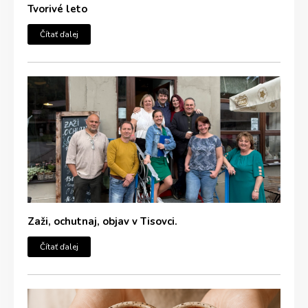
Tvorivé leto
Čítať ďalej
Zaži, ochutnaj, objav v Tisovci.
Čítať ďalej