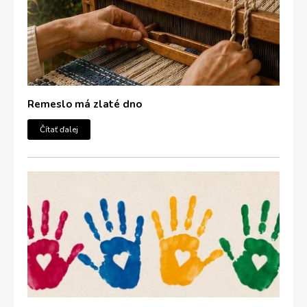
Remeslo má zlaté dno
Čítať ďalej