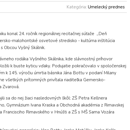
Kategória:
Umelecký prednes
u konal 24. ročník regionálnej recitačnej súťaže „Deň
ersko-malohontské osvetové stredisko - kultúrna inštitúcia
 s Obcou Vyšný Skálnik.
slávneho rodáka Vyšného Skálnika, kde slávnostný príhovor
ožili k buste kyticu vďaky. Podujatie pokračovalo v spoločenskej
 k 145. výročiu úmrtia básnika Jána Bottu v podaní Milany
e všetkých prítomných privítala riaditeľka Gemersko-
a Zvarová.
ili sa do nej žiaci nasledovných škôl: ZŠ Petra Kellnera
ého, Gymnázium Ivana Kraska a Obchodná akadémia z Rimavskej
ka Francisciho Rimavského v Hnúšti a ZŠ s MŠ Sama Vozára