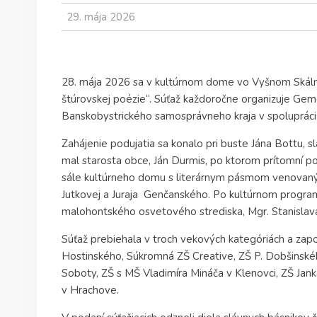
29. mája 2026
28. mája 2026 sa v kultúrnom dome vo Vyšnom Skálnik
štúrovskej poézie“. Súťaž každoročne organizuje Gem
Banskobystrického samosprávneho kraja v spolupráci
Zahájenie podujatia sa konalo pri buste Jána Bottu, 
mal starosta obce, Ján Durmis, po ktorom prítomní pol
sále kultúrneho domu s literárnym pásmom venovaným
Jutkovej a Juraja Genčanského. Po kultúrnom program
malohontského osvetového strediska, Mgr. Stanislav
Súťaž prebiehala v troch vekových kategóriách a zapoj
Hostinského, Súkromná ZŠ Creative, ZŠ P. Dobšinsk
Soboty, ZŠ s MŠ Vladimíra Mináča v Klenovci, ZŠ Jan
v Hrachove.