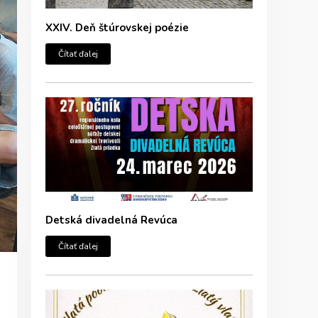
XXIV. Deň štúrovskej poézie
Čítať ďalej
Detská divadelná Revúca
Čítať ďalej