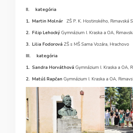
II. kategória
1. Martin Molnár
ZŠ P. K. Hostinského, Rimavská 
2. Filip Lehocký
Gymnázium I. Kraska a OA, Rimavs
3. Lilia Fodorová
ZŠ s MŠ Sama Vozára, Hrachovo
III. kategória
1. Sandra Horváthová
Gymnázium I. Kraska a OA, 
2. Matúš Rapčan
Gymnázium I. Kraska a OA, Rimav