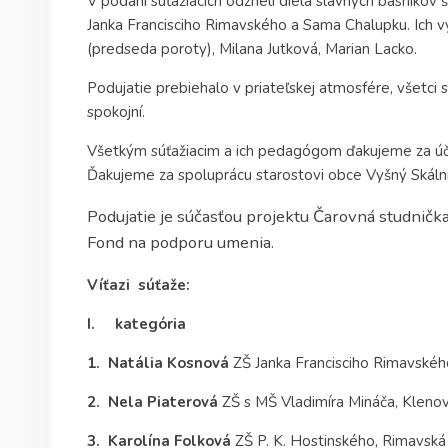
V podaní súťažiacich odzneli diela slávnych básnikov 
Janka Francisciho Rimavského a Sama Chalupku. Ich v
(predseda poroty), Milana Jutková, Marian Lacko.
Podujatie prebiehalo v priateľskej atmosfére, všetci 
spokojní.
Všetkým súťažiacim a ich pedagógom ďakujeme za účas
Ďakujeme za spoluprácu starostovi obce Vyšný Skálni
Podujatie je súčasťou projektu Čarovná studnička 
Fond na podporu umenia.
Víťazi súťaže:
I. kategória
1. Natália Kosnová
ZŠ Janka Francisciho Rimavskéh
2. Nela Piaterová
ZŠ s MŠ Vladimíra Mináča, Kleno
3. Karolína Folková
ZŠ P. K. Hostinského, Rimavsk