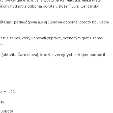
štúrovskej generácie: Jána Bottu, Janka Matúšku, Janka Kráľa,
ýkony hodnotila odborná porota v zložení: Juraj Genčanský
súťažiaci, pedagógovia ale aj členovia odbornej poroty boli veľmi
ť a za čas, ktorý venovali príprave, oceneným gratulujeme!
k.
(aktivita Čaro slova), ktorý z verejných zdrojov podporil
o, Hnúšťa
vec
á Sobota