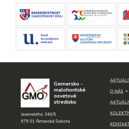
AKTUALI
Gemersko -
malohontské
O NÁS
osvetové
stredisko
AKTUÁL
KOLEKTÍ
Jesenského 340/5
979 01 Rimavská Sobota
KONTAK