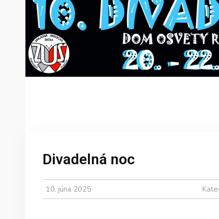
Divadelná noc
10. júna 2025
Kate