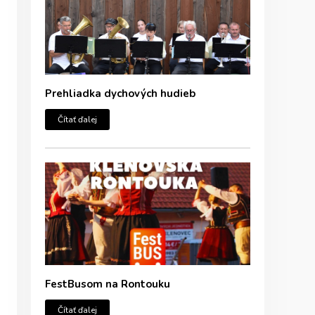
Prehliadka dychových hudieb
Čítať ďalej
FestBusom na Rontouku
Čítať ďalej