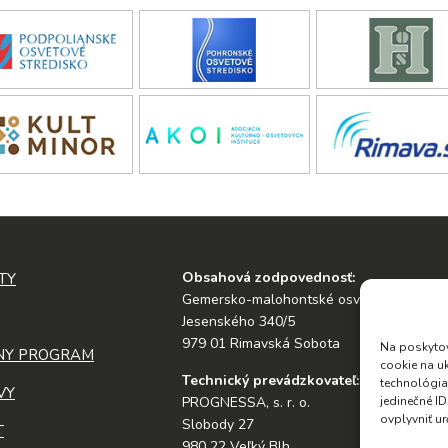
Obsahová zodpovednosť:
TY
Gemersko-malohontské osvetové stredis
Jesenského 340/5
979 01 Rimavská Sobota
Na poskytov
NY PROGRAM
cookie na u
Technický prevádzkovateľ:
technológia
VY
jedinečné I
PROGNESSA, s. r. o.
ovplyvniť ur
Slobody 27
T
980 22 Veľký Blh