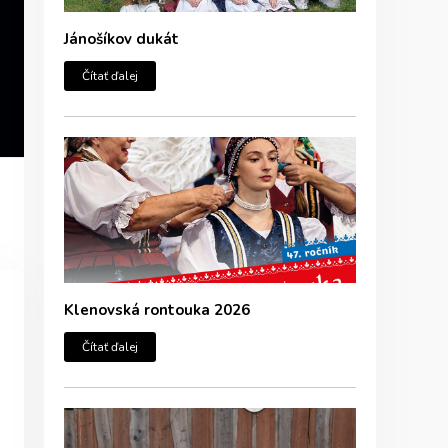
Jánošíkov dukát
Čítať ďalej
Klenovská rontouka 2026
Čítať ďalej