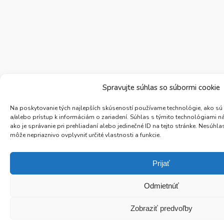
Spravujte súhlas so súbormi cookie
Na poskytovanie tých najlepších skúseností používame technológie, ako sú
a/alebo prístup k informáciám o zariadení. Súhlas s týmito technológiami 
ako je správanie pri prehliadaní alebo jedinečné ID na tejto stránke. Nesúh
môže nepriaznivo ovplyvniť určité vlastnosti a funkcie.
Prijať
Odmietnúť
Zobraziť predvoľby