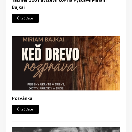
Takmer 300 návštevníkov na výstave Miriam
Bajkai
Čítať ďalej
Pozvánka
Čítať ďalej