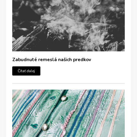
Zabudnuté remeslá našich predkov
Čítať ďalej