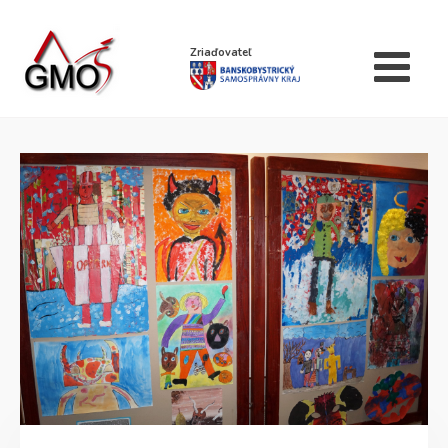
Zriaďovateľ