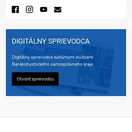
DIGITÁLNY SPRIEVODCA
Digitálny sprievodca kultúrnymi službami
Banskobystrického samosprávneho kraja
Otvoriť sprievodcu