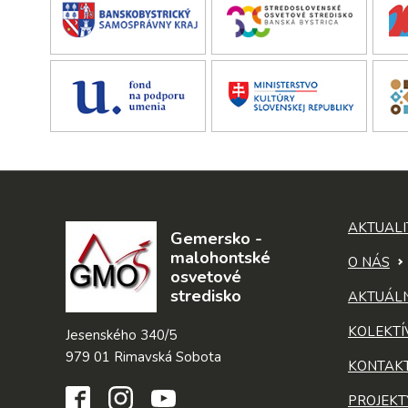
AKTUALI
Gemersko -
malohontské
O NÁS
osvetové
stredisko
AKTUÁL
KOLEKTÍ
Jesenského 340/5
979 01 Rimavská Sobota
KONTAK
PROJEKT