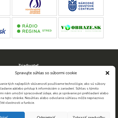
Zriaďovateľ:
ko
Spravujte súhlas so súbormi cookie
anie tých najlepších skúseností používame technológie, ako sú súbory
kladanie a/alebo prístup k informáciám o zariadení. Súhlas s týmito
mi nám umožní spracovávať údaje, ako je správanie pri prehliadaní alebo
D na tejto stránke. Nesúhlas alebo odvolanie súhlasu môže nepriaznivo
Hľadať:
čité vlastnosti a funkcie.
Hľadať:
Prijať
Odmietnúť
Zobraziť predvoľby