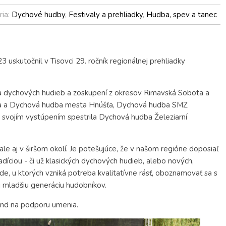
ria:
Dychové hudby
,
Festivaly a prehliadky
,
Hudba, spev a tanec
 uskutočnil v Tisovci 29. ročník regionálnej prehliadky
cia dychových hudieb a zoskupení z okresov Rimavská Sobota a
a a Dychová hudba mesta Hnúšťa, Dychová hudba SMZ
u svojím vystúpením spestrila Dychová hudba Železiarní
ale aj v širšom okolí. Je potešujúce, že v našom regióne doposiaľ
díciou - či už klasických dychových hudieb, alebo nových,
, u ktorých vzniká potreba kvalitatívne rásť, oboznamovať sa s
 mladšiu generáciu hudobníkov.
Fond na podporu umenia.