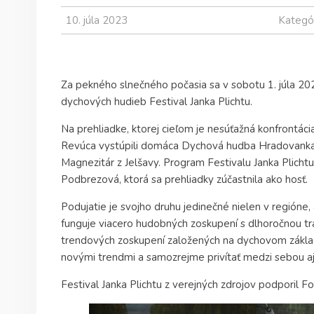
10. júla 2023
Kategó
Za pekného slnečného počasia sa v sobotu 1. júla 2023
dychových hudieb Festival Janka Plichtu.
Na prehliadke, ktorej cieľom je nesúťažná konfrontá
Revúca vystúpili domáca Dychová hudba Hradovank
Magnezitár z Jelšavy. Program Festivalu Janka Plicht
Podbrezová, ktorá sa prehliadky zúčastnila ako hosť.
Podujatie je svojho druhu jedinečné nielen v regióne, 
funguje viacero hudobných zoskupení s dlhoročnou tra
trendových zoskupení založených na dychovom základe
novými trendmi a samozrejme privítať medzi sebou aj
Festival Janka Plichtu z verejných zdrojov podporil 