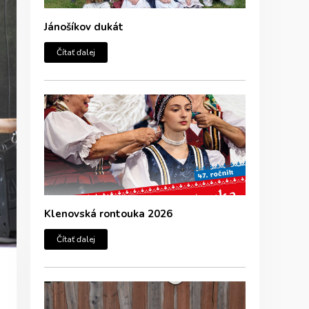
Jánošíkov dukát
Čítať ďalej
Klenovská rontouka 2026
Čítať ďalej