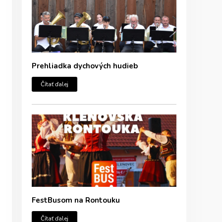
Prehliadka dychových hudieb
Čítať ďalej
FestBusom na Rontouku
Čítať ďalej