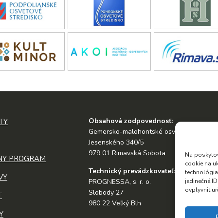
Obsahová zodpovednosť:
TY
Gemersko-malohontské osvetové stredis
Jesenského 340/5
979 01 Rimavská Sobota
Na poskytov
NY PROGRAM
cookie na u
Technický prevádzkovateľ:
technológia
VY
PROGNESSA, s. r. o.
jedinečné I
ovplyvniť ur
Slobody 27
T
980 22 Veľký Blh
Y