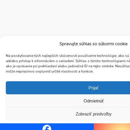
Spravujte súhlas so súbormi cookie
Na poskytovanie tých najlepších skúseností používame technológie, ako sú
a/alebo prístup k informáciám o zariadení. Súhlas s týmito technológiami 
ako je správanie pri prehliadaní alebo jedinečné ID na tejto stránke. Nesúh
môže nepriaznivo ovplyvniť určité vlastnosti a funkcie.
Prijať
Odmietnúť
Zobraziť predvoľby
Zásady ochrany osobných údajov
Zásady ochrany osob