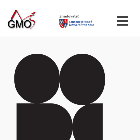
Zriaďovateľ