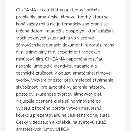
CINEAMA je celoštátna postupová súťaž a
prehliadka amatérskej filmovej tvorby, ktorá sa
koná každý rok a nie je tematicky zameraná. Je
určená deťom, mládeži a dospelým, ktorí súťažia v
troch vekových skupinách a vo viacerých
žánrových kategóriách: dokument, reportáž, hraný
film, animovaný film, experiment, videoklip,
minútový film. CINEAMA napomáha rozvíjať
nadanie, umeleckú kreativitu, nadanie a aj
technické zručnosti v oblasti amatérskej filmovej
tvorby. Vytvára priestor pre umelecké stvárnenie
skutočnosti, pre autorské vyjadrenie názorov,
postojov, skúseností tvorcov filmových diel.
Najlepšie ocenené diela sú nominované do
výberu, z ktorého porota vytvorí nesúťažnú
kolekciu prezentovanú na českej národnej súťaži
Český videosalon a kolekciu na svetovú súťaž
amatérskych filmov UNICA.