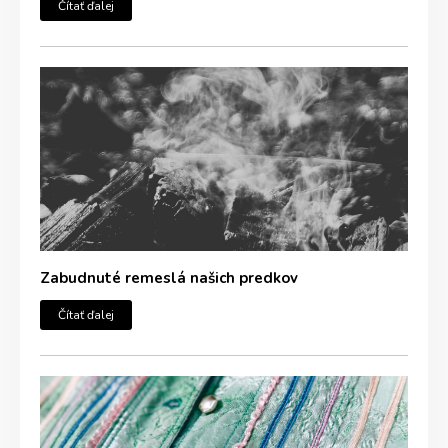
Čítať ďalej
Zabudnuté remeslá našich predkov
Čítať ďalej