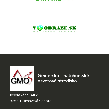
Gemersko -malohontské
osvetové stredisko
Jesenského 340/5
979 01 Rimavská Sobota