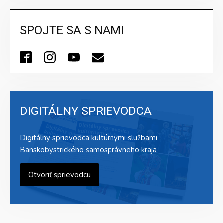
SPOJTE SA S NAMI
DIGITÁLNY SPRIEVODCA
Digitálny sprievodca kultúrnymi službami
Banskobystrického samosprávneho kraja
Otvoriť sprievodcu