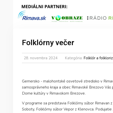
Folklórny večer
28. novembra 2024
Kategória:
Folklór a folklor
Gemersko - malohontské osvetové stredisko v Rimavs
samosprávneho kraja a obec Rimavské Brezovo Vás p
Dome kultúry v Rimavskom Brezove.
V programe sa predstavia Folklórny súbor Rimavan z 
Soboty, Folklórny súbor Vepor z Klenovca. Podujatie 