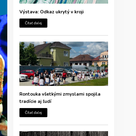
Výstava: Odkaz ukrytý v kroji
Čítať ďalej
Rontouka všetkými zmyslami spojila
tradície aj ľudí
Čítať ďalej