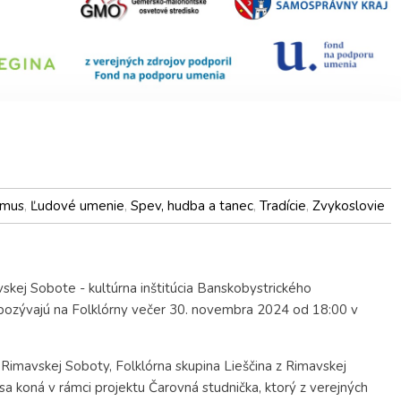
izmus
,
Ľudové umenie
,
Spev, hudba a tanec
,
Tradície
,
Zvykoslovie
kej Sobote - kultúrna inštitúcia Banskobystrického
ozývajú na Folklórny večer 30. novembra 2024 od 18:00 v
Rimavskej Soboty, Folklórna skupina Lieščina z Rimavskej
sa koná v rámci projektu Čarovná studnička, ktorý z verejných