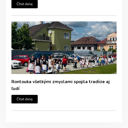
Čítať ďalej
Rontouka všetkými zmyslami spojila tradície aj
ľudí
Čítať ďalej