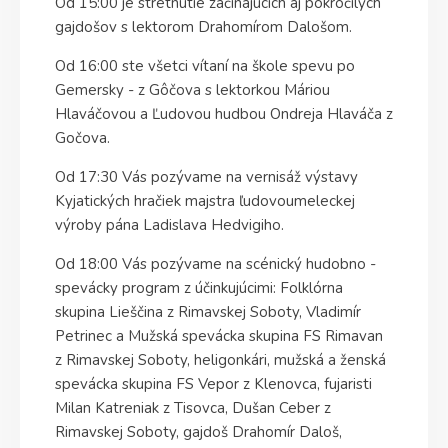
Od 15:00 je stretnutie začínajúcich aj pokročilých
gajdošov s lektorom Drahomírom Dalošom.
Od 16:00 ste všetci vítaní na škole spevu po
Gemersky - z Gôčova s lektorkou Máriou
Hlaváčovou a Ľudovou hudbou Ondreja Hlaváča z
Gočova.
Od 17:30 Vás pozývame na vernisáž výstavy
Kyjatických hračiek majstra ľudovoumeleckej
výroby pána
Ladislava Hedvigiho.
Od 18:00 Vás pozývame na scénický hudobno -
spevácky program z účinkujúcimi: Folklórna
skupina Lieščina z Rimavskej Soboty, Vladimír
Petrinec a Mužská spevácka skupina FS Rimavan
z Rimavskej Soboty, heligonkári, mužská a ženská
spevácka skupina FS Vepor z Klenovca, fujaristi
Milan Katreniak z Tisovca, Dušan Ceber z
Rimavskej Soboty, gajdoš Drahomír Daloš,