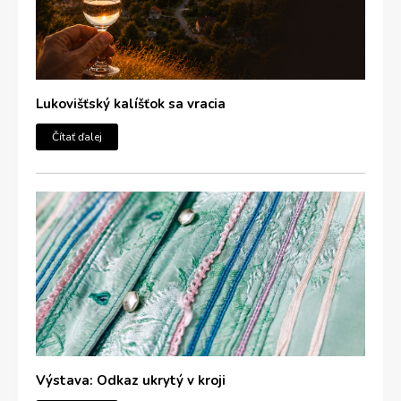
Lukovišťský kalíšťok sa vracia
Čítať ďalej
Výstava: Odkaz ukrytý v kroji