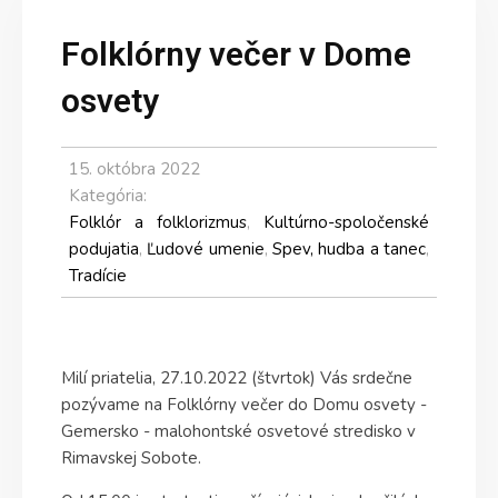
Folklórny večer v Dome
osvety
15. októbra 2022
Kategória:
Folklór a folklorizmus
,
Kultúrno-spoločenské
podujatia
,
Ľudové umenie
,
Spev, hudba a tanec
,
Tradície
Milí priatelia, 27.10.2022 (štvrtok) Vás srdečne
pozývame na Folklórny večer do Domu osvety -
Gemersko - malohontské osvetové stredisko v
Rimavskej Sobote.