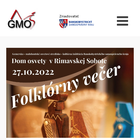
Zriaďovateľ