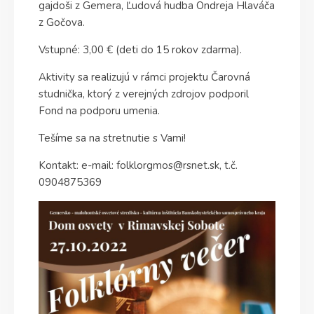
gajdoši z Gemera, Ľudová hudba Ondreja Hlaváča
z Gočova.
Vstupné: 3,00 € (deti do 15 rokov zdarma).
Aktivity sa realizujú v rámci projektu Čarovná
studnička, ktorý z verejných zdrojov podporil
Fond na podporu umenia.
Tešíme sa na stretnutie s Vami!
Kontakt: e-mail: folklorgmos@rsnet.sk, t.č.
0904875369