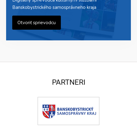
Digitálny sprievodca kultúrnymi službami
Banskobystrického samosprávneho kraja
Otvoriť sprievodcu
PARTNERI