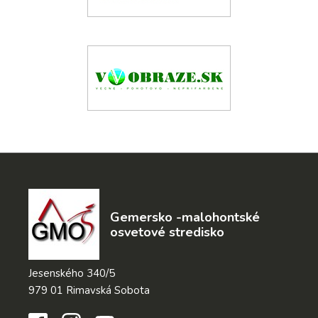
Gemersko -malohontské
osvetové stredisko
Jesenského 340/5
979 01 Rimavská Sobota