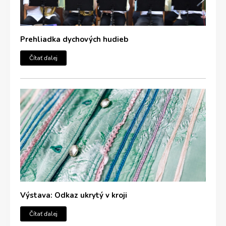
Prehliadka dychových hudieb
Čítať ďalej
Výstava: Odkaz ukrytý v kroji
Čítať ďalej