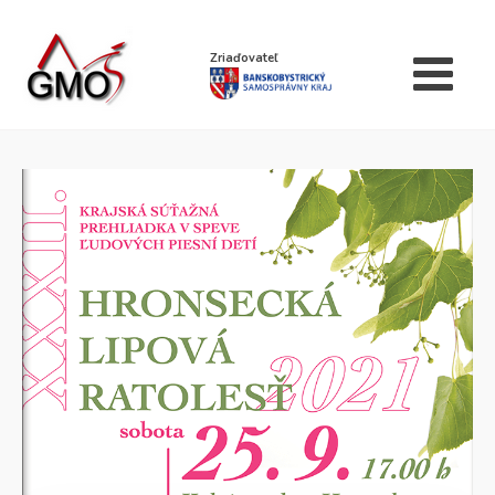
Zriaďovateľ