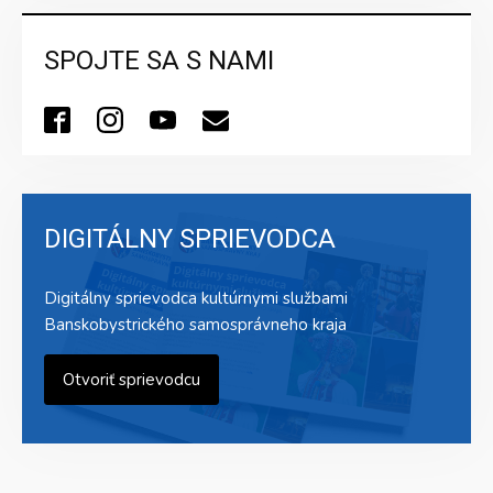
SPOJTE SA S NAMI
DIGITÁLNY SPRIEVODCA
Digitálny sprievodca kultúrnymi službami
Banskobystrického samosprávneho kraja
Otvoriť sprievodcu