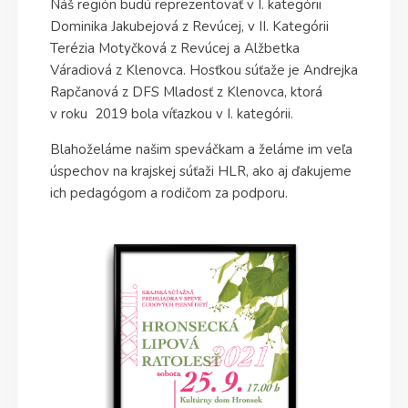
Náš región budú reprezentovať v I. kategórii
Dominika Jakubejová z Revúcej, v II. Kategórii
Terézia Motyčková z Revúcej a Alžbetka
Váradiová z Klenovca. Hosťkou súťaže je Andrejka
Rapčanová z DFS Mladosť z Klenovca, ktorá
v roku 2019 bola víťazkou v I. kategórii.
Blahoželáme našim speváčkam a želáme im veľa
úspechov na krajskej súťaži HLR, ako aj ďakujeme
ich pedagógom a rodičom za podporu.