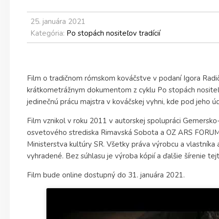
25. januára 2021
Kategória:
Po stopách nositeľov tradícií
Film o tradičnom rómskom kováčstve v podaní Igora Radi
krátkometrážnym dokumentom z cyklu Po stopách nositeľov t
jedinečnú prácu majstra v kováčskej vyhni, kde pod jeho úd
Film vznikol v roku 2011 v autorskej spolupráci Gemersk
osvetového strediska Rimavská Sobota a OZ ARS FORUM
Ministerstva kultúry SR. Všetky práva výrobcu a vlastníka 
vyhradené. Bez súhlasu je výroba kópií a ďalšie šírenie te
Film bude online dostupný do 31. januára 2021.