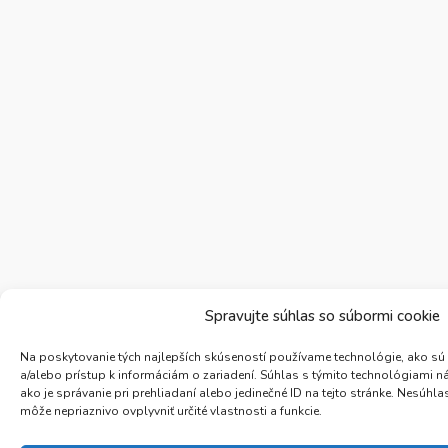
Spravujte súhlas so súbormi cookie
Na poskytovanie tých najlepších skúseností používame technológie, ako sú
a/alebo prístup k informáciám o zariadení. Súhlas s týmito technológiami 
ako je správanie pri prehliadaní alebo jedinečné ID na tejto stránke. Nesúh
môže nepriaznivo ovplyvniť určité vlastnosti a funkcie.