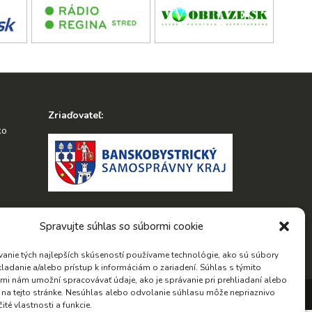
Zriaďovateľ:
ko
Hľadať:
Spravujte súhlas so súbormi cookie
Hľadať:
anie tých najlepších skúseností používame technológie, ako sú súbory
kladanie a/alebo prístup k informáciám o zariadení. Súhlas s týmito
mi nám umožní spracovávať údaje, ako je správanie pri prehliadaní alebo
D na tejto stránke. Nesúhlas alebo odvolanie súhlasu môže nepriaznivo
enie o prístupnosti
čité vlastnosti a funkcie.