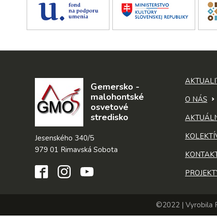
AKTUALI
Gemersko -
malohontské
O NÁS
osvetové
stredisko
AKTUÁL
KOLEKTÍ
Jesenského 340/5
979 01 Rimavská Sobota
KONTAK
PROJEKT
©2022 | Vyrobila