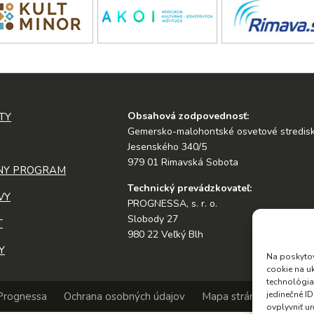
Obsahová zodpovednosť:
TY
Gemersko-malohontské osvetové stredis
Jesenského 340/5
979 01 Rimavská Sobota
NY PROGRAM
Technický prevádzkovateľ:
VY
PROGNESSA, s. r. o.
Slobody 27
T
980 22 Veľký Blh
Y
Na poskytov
cookie na u
technológia
jedinečné I
Prognessa
Ochrana osobných údajov
Mapa stránky
Vyhlás
ovplyvniť ur