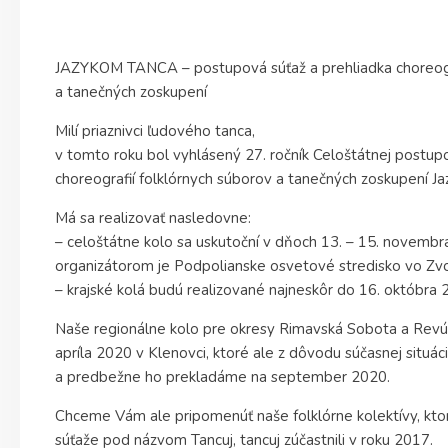
JAZYKOM TANCA – postupová súťaž a prehliadka choreogra
a tanečných zoskupení
Milí priaznivci ľudového tanca,
v tomto roku bol vyhlásený 27. ročník Celoštátnej postupo
choreografií folklórnych súborov a tanečných zoskupení J
Má sa realizovať nasledovne:
– celoštátne kolo sa uskutoční v dňoch 13. – 15. novemb
organizátorom je Podpolianske osvetové stredisko vo Zv
– krajské kolá budú realizované najneskôr do 16. októbra 
Naše regionálne kolo pre okresy Rimavská Sobota a Revúc
apríla 2020 v Klenovci, ktoré ale z dôvodu súčasnej situ
a predbežne ho prekladáme na september 2020.
Chceme Vám ale pripomenúť naše folklórne kolektívy, ktor
súťaže pod názvom Tancuj, tancuj zúčastnili v roku 2017.