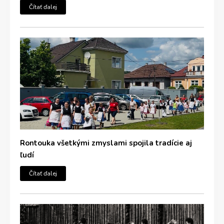
Čítať ďalej
Rontouka všetkými zmyslami spojila tradície aj
ľudí
Čítať ďalej