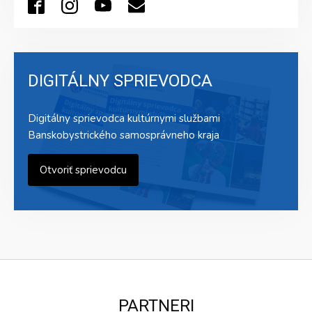
DIGITÁLNY SPRIEVODCA
Digitálny sprievodca kultúrnymi službami
Banskobystrického samosprávneho kraja
Otvoriť sprievodcu
PARTNERI