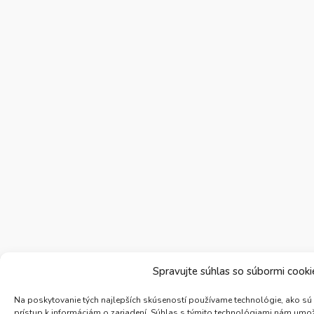
Spravujte súhlas so súbormi cooki
Na poskytovanie tých najlepších skúseností používame technológie, ako sú
prístup k informáciám o zariadení. Súhlas s týmito technológiami nám umož