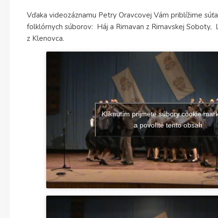
Vďaka videozáznamu Petry Oravcovej Vám priblížime súťa
folklórnych súborov: Háj a Rimavan z Rimavskej Soboty, 
z Klenovca.
Kliknutím prijmete súbory cookie mar
a povolíte tento obsah