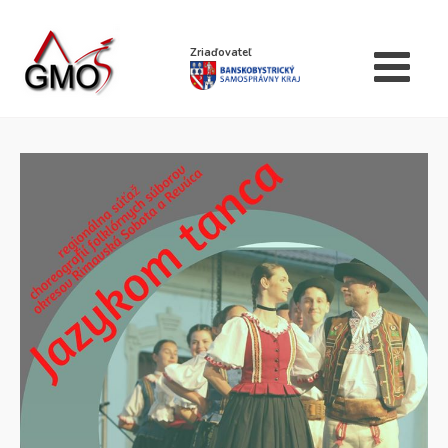
Zriaďovateľ