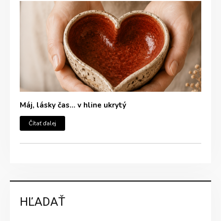
Máj, lásky čas… v hline ukrytý
Čítať ďalej
HĽADAŤ