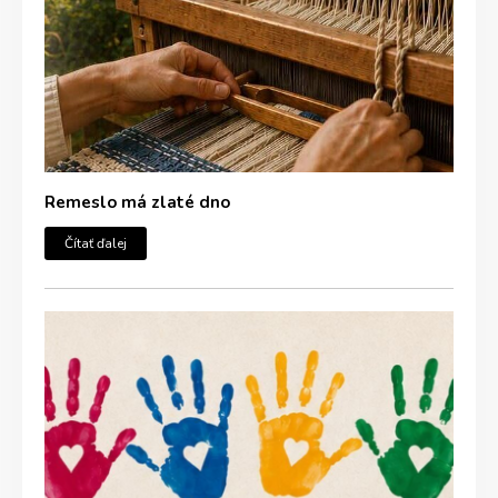
Remeslo má zlaté dno
Čítať ďalej