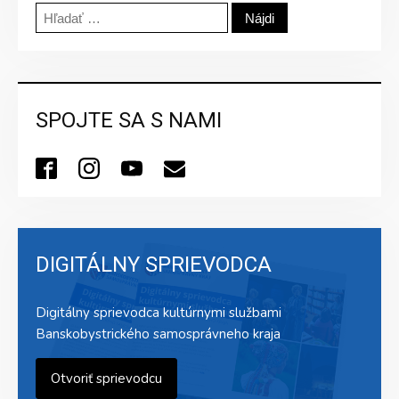
Hľadať:
SPOJTE SA S NAMI
DIGITÁLNY SPRIEVODCA
Digitálny sprievodca kultúrnymi službami
Banskobystrického samosprávneho kraja
Otvoriť sprievodcu