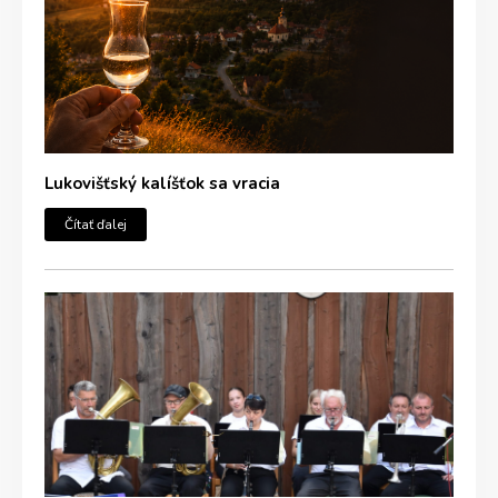
Lukovišťský kalíšťok sa vracia
Čítať ďalej