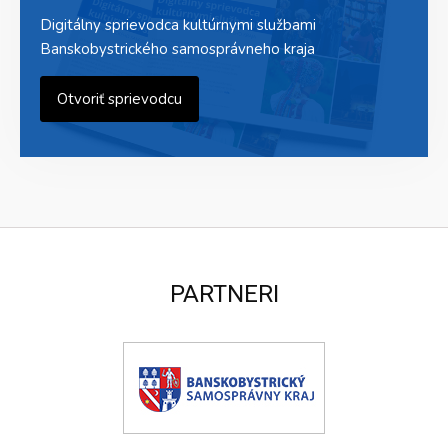
Digitálny sprievodca kultúrnymi službami
Banskobystrického samosprávneho kraja
Otvoriť sprievodcu
PARTNERI