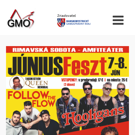
Zriaďovateľ