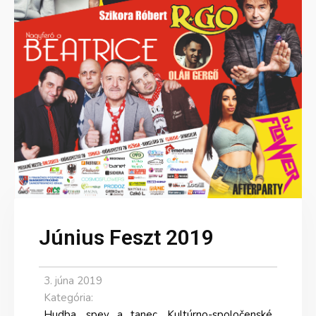
Június Feszt 2019
3. júna 2019
Kategória:
Hudba, spev a tanec
,
Kultúrno-spoločenské