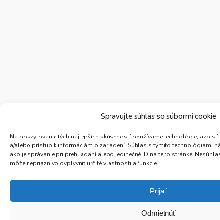
Spravujte súhlas so súbormi cookie
Na poskytovanie tých najlepších skúseností používame technológie, ako sú
a/alebo prístup k informáciám o zariadení. Súhlas s týmito technológiami 
ako je správanie pri prehliadaní alebo jedinečné ID na tejto stránke. Nesúh
môže nepriaznivo ovplyvniť určité vlastnosti a funkcie.
Prijať
Odmietnúť