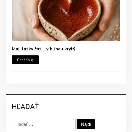
Máj, lásky čas… v hline ukrytý
Čítať ďalej
HĽADAŤ
Hľadať: