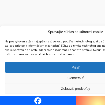
Spravujte súhlas so súbormi cookie
Na poskytovanie tých najlepších skúseností používame technológie, ako sú
a/alebo prístup k informáciám o zariadení. Súhlas s týmito technológiami 
ako je správanie pri prehliadaní alebo jedinečné ID na tejto stránke. Nesúh
môže nepriaznivo ovplyvniť určité vlastnosti a funkcie.
Prijať
Odmietnúť
Zobraziť predvoľby
Zásady ochrany osobných údajov
Zásady ochrany osob