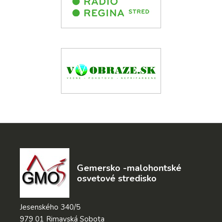
Gemersko -malohontské
osvetové stredisko
Jesenského 340/5
979 01 Rimavská Sobota