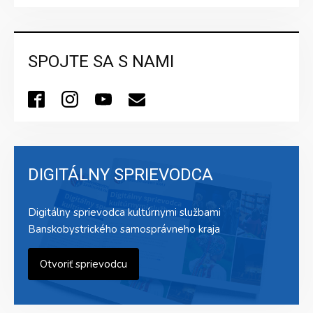
SPOJTE SA S NAMI
DIGITÁLNY SPRIEVODCA
Digitálny sprievodca kultúrnymi službami
Banskobystrického samosprávneho kraja
Otvoriť sprievodcu