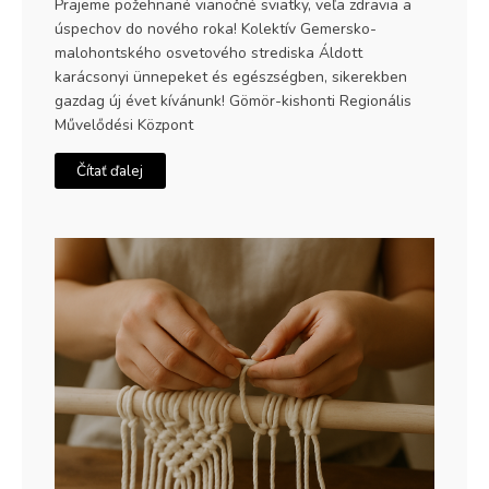
Prajeme požehnané vianočné sviatky, veľa zdravia a
úspechov do nového roka! Kolektív Gemersko-
malohontského osvetového strediska Áldott
karácsonyi ünnepeket és egészségben, sikerekben
gazdag új évet kívánunk! Gömör-kishonti Regionális
Művelődési Központ
Čítať ďalej