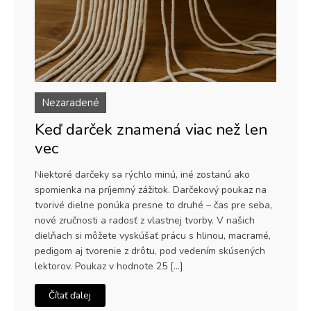
Nezaradené
Keď darček znamená viac než len
vec
Niektoré darčeky sa rýchlo minú, iné zostanú ako
spomienka na príjemný zážitok. Darčekový poukaz na
tvorivé dielne ponúka presne to druhé – čas pre seba,
nové zručnosti a radosť z vlastnej tvorby. V našich
dielňach si môžete vyskúšať prácu s hlinou, macramé,
pedigom aj tvorenie z drôtu, pod vedením skúsených
lektorov. Poukaz v hodnote 25 […]
Čítať ďalej