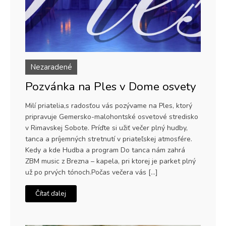
Nezaradené
Pozvánka na Ples v Dome osvety
Milí priatelia,s radosťou vás pozývame na Ples, ktorý
pripravuje Gemersko-malohontské osvetové stredisko
v Rimavskej Sobote. Príďte si užiť večer plný hudby,
tanca a príjemných stretnutí v priateľskej atmosfére.
Kedy a kde Hudba a program Do tanca nám zahrá
ZBM music z Brezna – kapela, pri ktorej je parket plný
už po prvých tónoch.Počas večera vás […]
Čítať ďalej