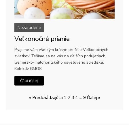
Nezaradené
Veľkonočné prianie
Prajeme vám všetkým krásne prežitie Veľkonočných
sviatkov! Tešíme sa na vás na ďalších podujatiach
Gemersko-malohontského osvetového strediska.
Kolektív GMOS
Čítať ďalej
« Predchádzajúca
1
2
3
4
…
9
Ďalej »