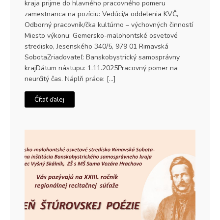
kraja prijme do hlavného pracovného pomeru
zamestnanca na pozíciu: Vedúci/a oddelenia KVČ,
Odborný pracovník/čka kultúrno – výchovných činností
Miesto výkonu: Gemersko-malohontské osvetové
stredisko, Jesenského 340/5, 979 01 Rimavská
SobotaZriaďovateľ: Banskobystrický samosprávny
krajDátum nástupu: 1.11.2025Pracovný pomer na
neurčitý čas. Náplň práce: […]
Čítať ďalej