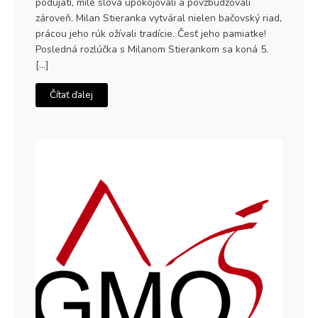
podujatí, milé slová upokojovali a povzbudzovali
zároveň. Milan Stieranka vytváral nielen bačovský riad,
prácou jeho rúk ožívali tradície. Česť jeho pamiatke!
Posledná rozlúčka s Milanom Stierankom sa koná 5.
[…]
Čítať ďalej