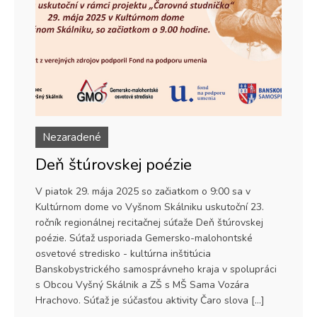
Nezaradené
Deň štúrovskej poézie
V piatok 29. mája 2025 so začiatkom o 9:00 sa v
Kultúrnom dome vo Vyšnom Skálniku uskutoční 23.
ročník regionálnej recitačnej súťaže Deň štúrovskej
poézie. Súťaž usporiada Gemersko-malohontské
osvetové stredisko - kultúrna inštitúcia
Banskobystrického samosprávneho kraja v spolupráci
s Obcou Vyšný Skálnik a ZŠ s MŠ Sama Vozára
Hrachovo. Súťaž je súčasťou aktivity Čaro slova […]