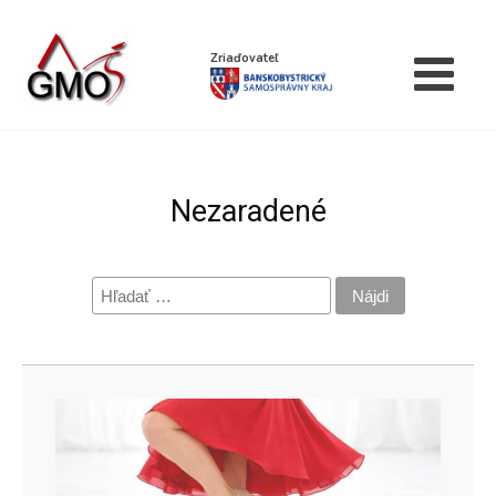
Zriaďovateľ
Nezaradené
Hľadať: