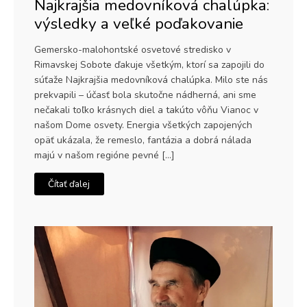
Najkrajšia medovníková chalúpka:
výsledky a veľké poďakovanie
Gemersko-malohontské osvetové stredisko v
Rimavskej Sobote ďakuje všetkým, ktorí sa zapojili do
súťaže Najkrajšia medovníková chalúpka. Milo ste nás
prekvapili – účasť bola skutočne nádherná, ani sme
nečakali toľko krásnych diel a takúto vôňu Vianoc v
našom Dome osvety. Energia všetkých zapojených
opäť ukázala, že remeslo, fantázia a dobrá nálada
majú v našom regióne pevné […]
Čítať ďalej