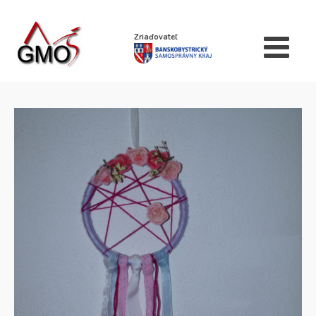
Zriaďovateľ