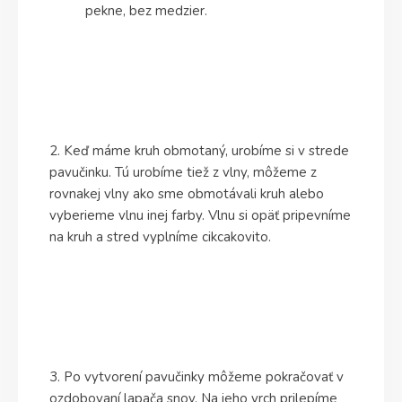
pekne, bez medzier.
2. Keď máme kruh obmotaný, urobíme si v strede
pavučinku. Tú urobíme tiež z vlny, môžeme z
rovnakej vlny ako sme obmotávali kruh alebo
vyberieme vlnu inej farby. Vlnu si opäť pripevníme
na kruh a stred vyplníme cikcakovito.
3. Po vytvorení pavučinky môžeme pokračovať v
ozdobovaní lapača snov. Na jeho vrch prilepíme