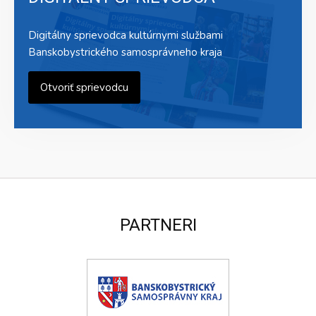
Digitálny sprievodca kultúrnymi službami
Banskobystrického samosprávneho kraja
Otvoriť sprievodcu
PARTNERI