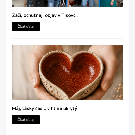
Zaži, ochutnaj, objav v Tisovci.
Čítať ďalej
Máj, lásky čas… v hline ukrytý
Čítať ďalej