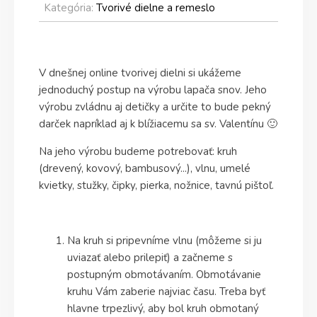
Kategória:
Tvorivé dielne a remeslo
V dnešnej online tvorivej dielni si ukážeme
jednoduchý postup na výrobu lapača snov. Jeho
výrobu zvládnu aj detičky a určite to bude pekný
darček napríklad aj k blížiacemu sa sv. Valentínu 🙂
Na jeho výrobu budeme potrebovať: kruh
(drevený, kovový, bambusový...), vlnu, umelé
kvietky, stužky, čipky, pierka, nožnice, tavnú pištoľ.
Na kruh si pripevníme vlnu (môžeme si ju
uviazať alebo prilepiť) a začneme s
postupným obmotávaním. Obmotávanie
kruhu Vám zaberie najviac času. Treba byť
hlavne trpezlivý, aby bol kruh obmotaný