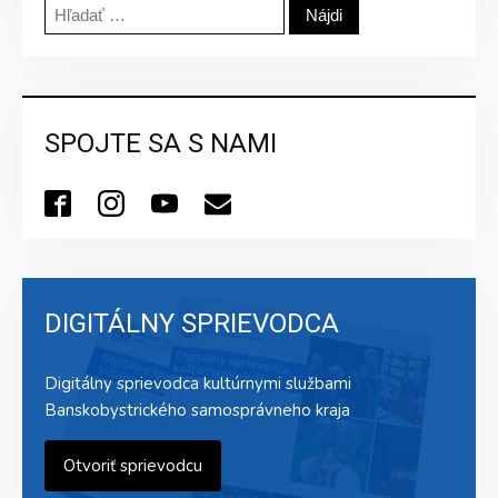
Hľadať:
SPOJTE SA S NAMI
DIGITÁLNY SPRIEVODCA
Digitálny sprievodca kultúrnymi službami
Banskobystrického samosprávneho kraja
Otvoriť sprievodcu