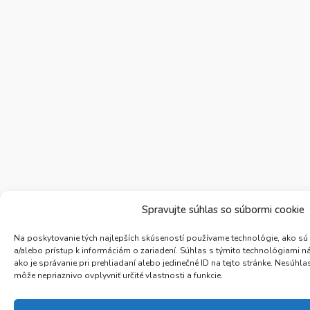
Spravujte súhlas so súbormi cookie
Na poskytovanie tých najlepších skúseností používame technológie, ako sú
a/alebo prístup k informáciám o zariadení. Súhlas s týmito technológiami 
ako je správanie pri prehliadaní alebo jedinečné ID na tejto stránke. Nesúh
môže nepriaznivo ovplyvniť určité vlastnosti a funkcie.