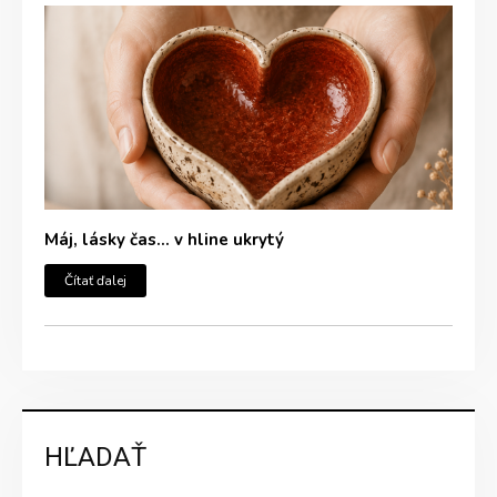
Máj, lásky čas… v hline ukrytý
Čítať ďalej
HĽADAŤ