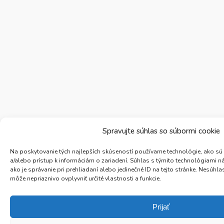
Spravujte súhlas so súbormi cookie
Na poskytovanie tých najlepších skúseností používame technológie, ako sú
a/alebo prístup k informáciám o zariadení. Súhlas s týmito technológiami 
ako je správanie pri prehliadaní alebo jedinečné ID na tejto stránke. Nesúh
môže nepriaznivo ovplyvniť určité vlastnosti a funkcie.
Prijať