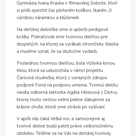
Gymnázia Ivana Kraska v Rimavskej Sobote, ktorí
si prišli spestriť čas pletením košíkov, tkaním, či
výrobou náramkov a kľúčeniek.
Na detskej dielničke sme si uplietli pedigové
košíky. Pokračovali sme tvorivou dielňou pre
dospelých, na ktorej sa vyrábali stromčeky šťastia
a musíme uznať, že sa skutočne vydarili.
Poslednou tvorivou dielňou, bola Výšivka krivou
ihlou, ktorá sa uskutočnila v rámci projektu
Čarovná studnička, ktorý z verejných zdrojov
podporil Fond na podporu umenia. Tvorivú dielňu
viedla odborná lektorka Agáta Hlinicová z Detvy,
ktorej touto cestou veľmi pekne ďakujeme za
krásne chvíle, ktoré sme strávili pri vyšívaní.
V apríli nás čaká Veľká noc a samozrejme aj
tvorivé dielne budú patriť práve veľkonočnému
obdobiu. Tešíme sa na Vás na detskej tvorivej