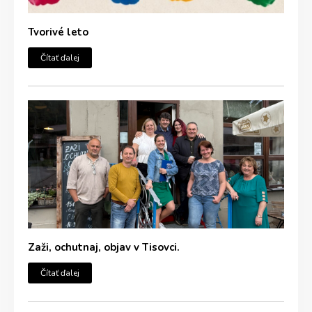
Tvorivé leto
Čítať ďalej
Zaži, ochutnaj, objav v Tisovci.
Čítať ďalej