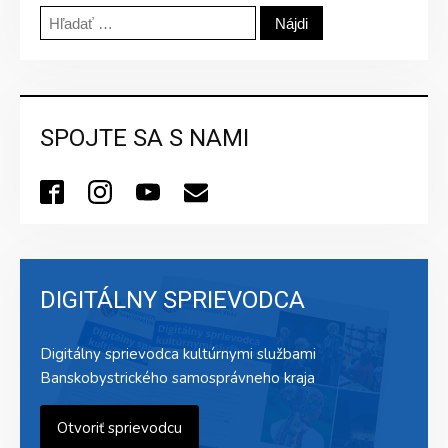
Hľadať:
SPOJTE SA S NAMI
DIGITÁLNY SPRIEVODCA
Digitálny sprievodca kultúrnymi službami
Banskobystrického samosprávneho kraja
Otvoriť sprievodcu