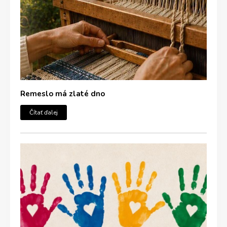
Remeslo má zlaté dno
Čítať ďalej