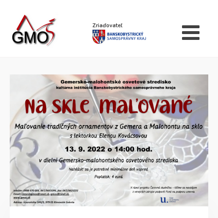
Zriaďovateľ