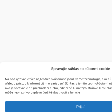
Spravujte súhlas so súbormi cookie
Na poskytovanie tých najlepších skúseností používame technológie, ako sú
a/alebo prístup k informáciám o zariadení. Súhlas s týmito technológiami 
ako je správanie pri prehliadaní alebo jedinečné ID na tejto stránke. Nesúh
môže nepriaznivo ovplyvniť určité vlastnosti a funkcie.
Prijať