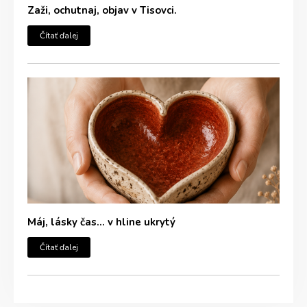
Zaži, ochutnaj, objav v Tisovci.
Čítať ďalej
Máj, lásky čas… v hline ukrytý
Čítať ďalej