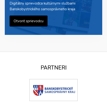
Digitálny sprievodca kultúrnymi službami
Banskobystrického samosprávneho kraja
Otvoriť sprievodcu
PARTNERI