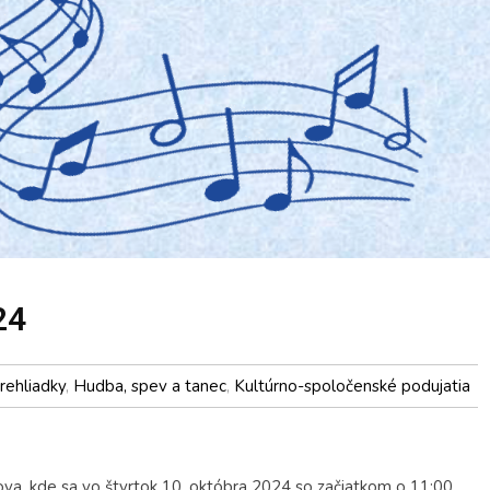
24
rehliadky
,
Hudba, spev a tanec
,
Kultúrno-spoločenské podujatia
, kde sa vo štvrtok 10. októbra 2024 so začiatkom o 11:00