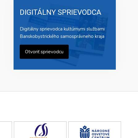
DIGITÁLNY SPRIEVODCA
Digitálny sprievodca kultúrnymi službami
Banskobystrického samosprávneho kraja
Otvoriť sprievodcu