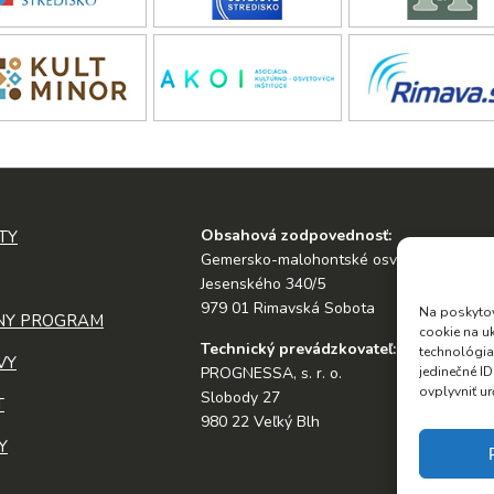
Obsahová zodpovednosť:
TY
Gemersko-malohontské osvetové stredis
Jesenského 340/5
979 01 Rimavská Sobota
Na poskytov
NY PROGRAM
cookie na u
Technický prevádzkovateľ:
technológia
VY
jedinečné I
PROGNESSA, s. r. o.
ovplyvniť ur
Slobody 27
T
980 22 Veľký Blh
Y