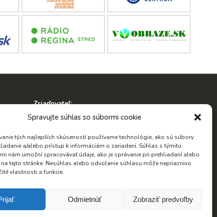
Zriaďovateľ:
ko
Spravujte súhlas so súbormi cookie
anie tých najlepších skúseností používame technológie, ako sú súbory
kladanie a/alebo prístup k informáciám o zariadení. Súhlas s týmito
mi nám umožní spracovávať údaje, ako je správanie pri prehliadaní alebo
D na tejto stránke. Nesúhlas alebo odvolanie súhlasu môže nepriaznivo
Hľadať:
čité vlastnosti a funkcie.
Hľadať:
Prijať
Odmietnúť
Zobraziť predvoľby