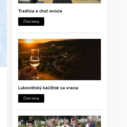
Tradícia a chuť ovocia
Čítať ďalej
Lukovišťský kalíšťok sa vracia
Čítať ďalej