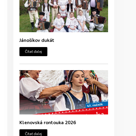
Jánošíkov dukát
Čítať ďalej
Klenovská rontouka 2026
Čítať ďalej