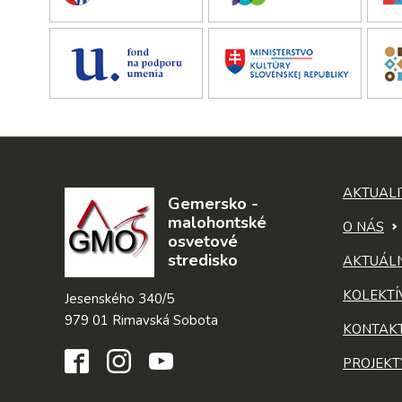
AKTUALI
Gemersko -
malohontské
O NÁS
osvetové
stredisko
AKTUÁL
KOLEKTÍ
Jesenského 340/5
979 01 Rimavská Sobota
KONTAK
PROJEKT