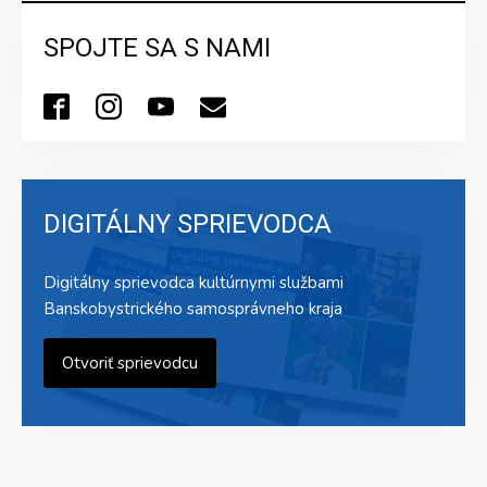
SPOJTE SA S NAMI
DIGITÁLNY SPRIEVODCA
Digitálny sprievodca kultúrnymi službami
Banskobystrického samosprávneho kraja
Otvoriť sprievodcu