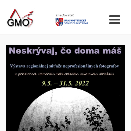
Zriaďovateľ