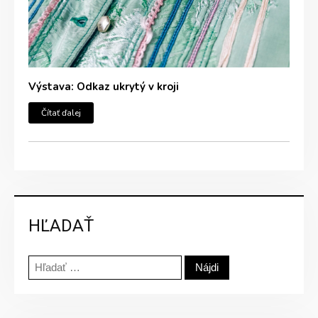
Výstava: Odkaz ukrytý v kroji
Čítať ďalej
HĽADAŤ
Hľadať: