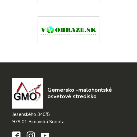
Gemersko -malohontské
osvetové stredisko
Jesenského 340/5
979 01 Rimavská Sobota