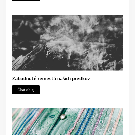
Zabudnuté remeslá našich predkov
Čítať ďalej