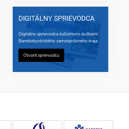
DIGITÁLNY SPRIEVODCA
Digitálny sprievodca kultúrnymi službami
Banskobystrického samosprávneho kraja
Otvoriť sprievodcu