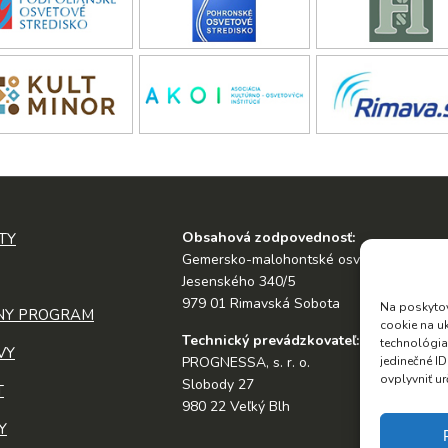
Obsahová zodpovednosť:
TY
Gemersko-malohontské osvetové stredis
Jesenského 340/5
979 01 Rimavská Sobota
Na poskytov
NY PROGRAM
cookie na u
Technický prevádzkovateľ:
technológia
VY
jedinečné I
PROGNESSA, s. r. o.
ovplyvniť ur
Slobody 27
T
980 22 Veľký Blh
Y