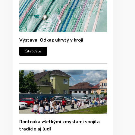
Výstava: Odkaz ukrytý v kroji
Čítať ďalej
Rontouka všetkými zmyslami spojila
tradície aj ľudí