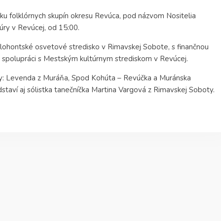
ku folklórnych skupín okresu Revúca, pod názvom Nositelia
túry v Revúcej, od 15:00.
lohontské osvetové stredisko v Rimavskej Sobote, s finančnou
spolupráci s Mestským kultúrnym strediskom v Revúcej.
iny: Levenda z Muráňa, Spod Kohúta – Revúčka a Muránska
taví aj sólistka tanečníčka Martina Vargová z Rimavskej Soboty.