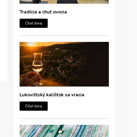
Tradícia a chuť ovocia
Čítať ďalej
Lukovišťský kalíšťok sa vracia
Čítať ďalej