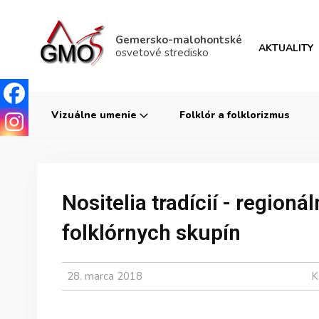
Gemersko-malohontské
AKTUALITY
osvetové stredisko
Vizuálne umenie
Folklór a folklorizmus
Nositelia tradícií - region
folklórnych skupín
28. marca 2018
K