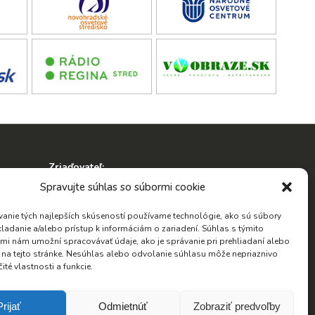
Zriaďovateľ:
ko
Spravujte súhlas so súbormi cookie
anie tých najlepších skúseností používame technológie, ako sú súbory
kladanie a/alebo prístup k informáciám o zariadení. Súhlas s týmito
mi nám umožní spracovávať údaje, ako je správanie pri prehliadaní alebo
D na tejto stránke. Nesúhlas alebo odvolanie súhlasu môže nepriaznivo
Hľadať:
čité vlastnosti a funkcie.
Hľadať:
Prijať
Odmietnúť
Zobraziť predvoľby