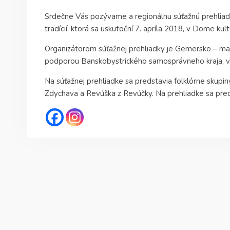
Srdečne Vás pozývame a regionálnu súťažnú prehliad
tradícií, ktorá sa uskutoční 7. apríla 2018, v Dome kul
Organizátorom súťažnej prehliadky je Gemersko – ma
podporou Banskobystrického samosprávneho kraja, v 
Na súťažnej prehliadke sa predstavia folklórne skup
Zdychava a Revúška z Revúčky. Na prehliadke sa preds