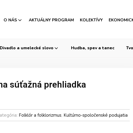
O NÁS
AKTUÁLNY PROGRAM
KOLEKTÍVY
EKONOMIC
Divadlo a umelecké slovo
Hudba, spev a tanec
Tvo
álna súťažná prehliadka
ategória:
Folklór a folklorizmus
,
Kultúrno-spoločenské podujatia