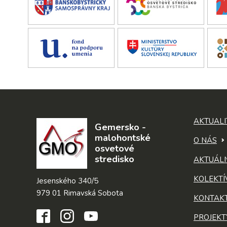
AKTUALI
Gemersko -
malohontské
O NÁS
osvetové
stredisko
AKTUÁL
KOLEKTÍ
Jesenského 340/5
979 01 Rimavská Sobota
KONTAK
PROJEKT