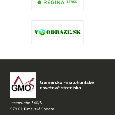
Gemersko -malohontské
osvetové stredisko
Jesenského 340/5
979 01 Rimavská Sobota