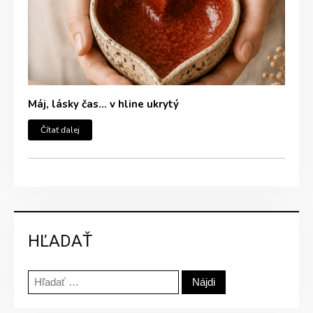
Máj, lásky čas… v hline ukrytý
Čítať ďalej
HĽADAŤ
Hľadať: