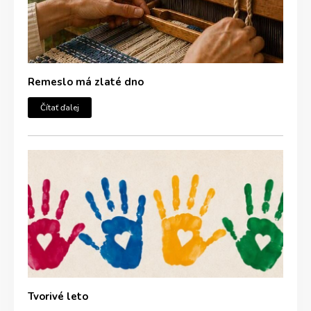
Remeslo má zlaté dno
Čítať ďalej
Tvorivé leto