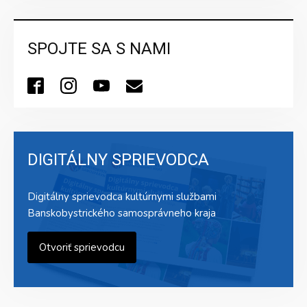
SPOJTE SA S NAMI
DIGITÁLNY SPRIEVODCA
Digitálny sprievodca kultúrnymi službami
Banskobystrického samosprávneho kraja
Otvoriť sprievodcu