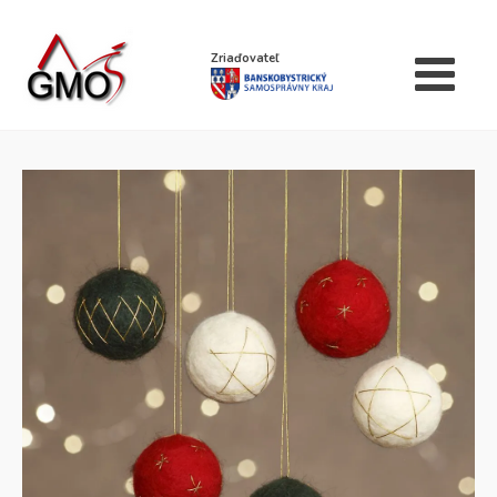
Zriaďovateľ