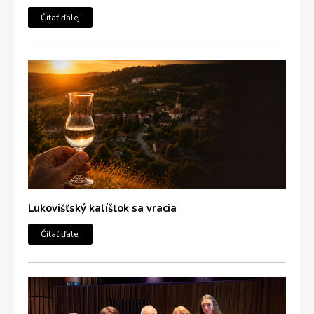
Čítať ďalej
Lukovišťský kalíšťok sa vracia
Čítať ďalej