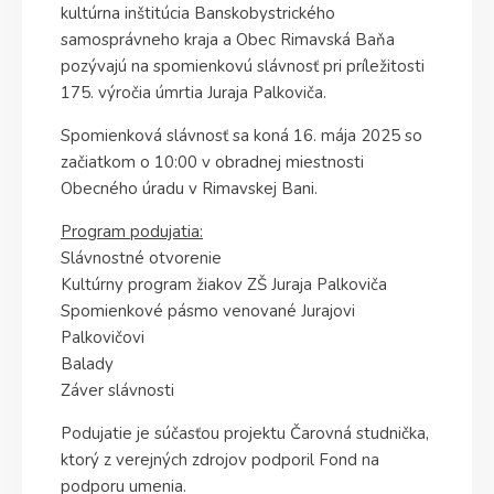
kultúrna inštitúcia Banskobystrického
samosprávneho kraja a Obec Rimavská Baňa
pozývajú na spomienkovú slávnosť pri príležitosti
175. výročia úmrtia Juraja Palkoviča.
Spomienková slávnosť sa koná 16. mája 2025 so
začiatkom o 10:00 v obradnej miestnosti
Obecného úradu v Rimavskej Bani.
Program podujatia:
Slávnostné otvorenie
Kultúrny program žiakov ZŠ Juraja Palkoviča
Spomienkové pásmo venované Jurajovi
Palkovičovi
Balady
Záver slávnosti
Podujatie je súčasťou projektu Čarovná studnička,
ktorý z verejných zdrojov podporil Fond na
podporu umenia.