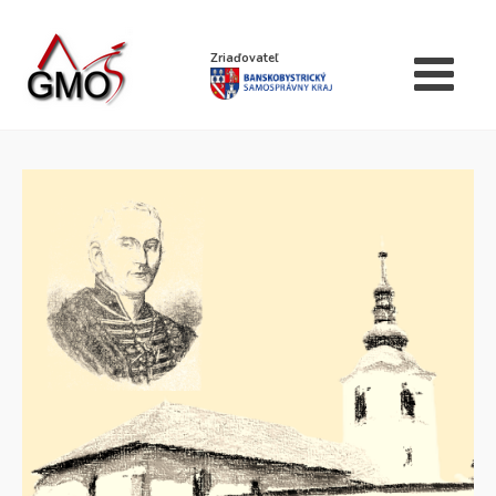
Zriaďovateľ