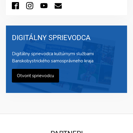
DIGITÁLNY SPRIEVODCA
Digitálny sprievodca kultúrnymi službami
Banskobystrického samosprávneho kraja
Otvoriť sprievodcu