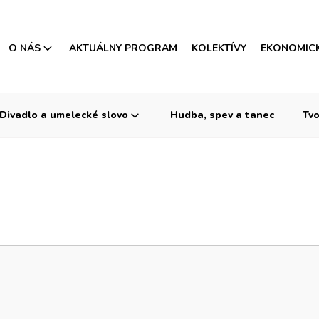
O NÁS
AKTUÁLNY PROGRAM
KOLEKTÍVY
EKONOMIC
Divadlo a umelecké slovo
Hudba, spev a tanec
Tvo