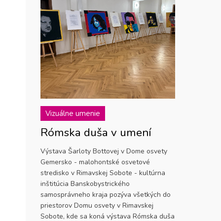
Vizuálne umenie
Rómska duša v umení
Výstava Šarloty Bottovej v Dome osvety
Gemersko - malohontské osvetové
stredisko v Rimavskej Sobote - kultúrna
inštitúcia Banskobystrického
samosprávneho kraja pozýva všetkých do
priestorov Domu osvety v Rimavskej
Sobote, kde sa koná výstava Rómska duša