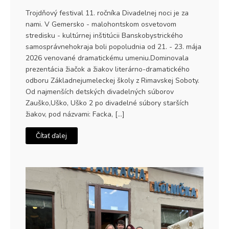
Trojdňový festival 11. ročníka Divadelnej noci je za
nami. V Gemersko - malohontskom osvetovom
stredisku - kultúrnej inštitúcii Banskobystrického
samosprávnehokraja boli popoludnia od 21. - 23. mája
2026 venované dramatickému umeniu.Dominovala
prezentácia žiačok a žiakov literárno-dramatického
odboru Základnejumeleckej školy z Rimavskej Soboty.
Od najmenších detských divadelných súborov
Zauško,Uško, Uško 2 po divadelné súbory starších
žiakov, pod názvami: Facka, […]
Čítať ďalej