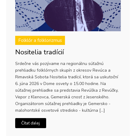
Folklór a folklorizmus
Nositelia tradícií
Srdečne vás pozývame na regionálnu súťažnú
prehliadku folklórnych skupín z okresov Revúca a
Rimavská Sobota Nositelia tradícií, ktorá sa uskutoční
6. júna 2026 v Dome osvety o 15.00 hodine. Na
súťažnej prehliadke sa predstavia Revúška z Revúčky,
Vepor z Klenovca, Gemerská cnosť z Jesenského.
Organizátorom súťažnej prehliadky je Gemersko -
malohontské osvetové stredisko - kultúrna […]
Čítať ďalej