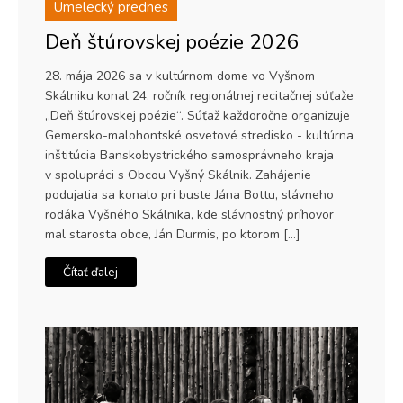
Umelecký prednes
Deň štúrovskej poézie 2026
28. mája 2026 sa v kultúrnom dome vo Vyšnom
Skálniku konal 24. ročník regionálnej recitačnej súťaže
„Deň štúrovskej poézie“. Súťaž každoročne organizuje
Gemersko-malohontské osvetové stredisko - kultúrna
inštitúcia Banskobystrického samosprávneho kraja
v spolupráci s Obcou Vyšný Skálnik. Zahájenie
podujatia sa konalo pri buste Jána Bottu, slávneho
rodáka Vyšného Skálnika, kde slávnostný príhovor
mal starosta obce, Ján Durmis, po ktorom […]
Čítať ďalej