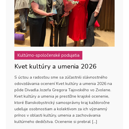
Kultúrno-spoločenské podujatia
Kvet kultúry a umenia 2026
S úctou a radosťou sme sa zúčastnili slávnostného
odovzdávania ocenení Kvet kultúry a umenia 2026 na
pôde Divadla Jozefa Gregora Tajovského vo Zvolene.
Kvet kultúry a umenia je prestížne krajské ocenenie,
ktoré Banskobystrický samosprávny kraj každoročne
udeľuje osobnostiam a kolektívom za ich významný
prínos v oblasti kultúry, umenia a zachovávania
kultúrneho dedičstva. Ocenenie si prebral […]