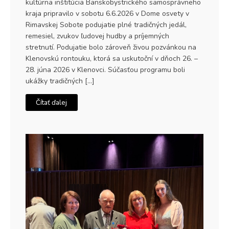
kultúrna inštitúcia Banskobystrického samosprávneho
kraja pripravilo v sobotu 6.6.2026 v Dome osvety v
Rimavskej Sobote podujatie plné tradičných jedál,
remesiel, zvukov ľudovej hudby a príjemných
stretnutí. Podujatie bolo zároveň živou pozvánkou na
Klenovskú rontouku, ktorá sa uskutoční v dňoch 26. –
28. júna 2026 v Klenovci. Súčasťou programu boli
ukážky tradičných […]
Čítať ďalej