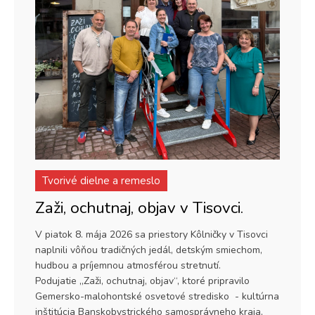
Tvorivé dielne a remeslo
Zaži, ochutnaj, objav v Tisovci.
V piatok 8. mája 2026 sa priestory Kôlničky v Tisovci
naplnili vôňou tradičných jedál, detským smiechom,
hudbou a príjemnou atmosférou stretnutí.
Podujatie „Zaži, ochutnaj, objav“, ktoré pripravilo
Gemersko-malohontské osvetové stredisko - kultúrna
inštitúcia Banskobystrického samosprávneho kraja,