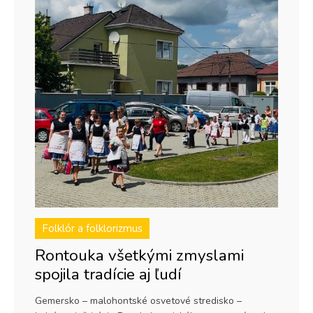
Folklór a folklorizmus
Rontouka všetkými zmyslami
spojila tradície aj ľudí
Gemersko – malohontské osvetové stredisko –