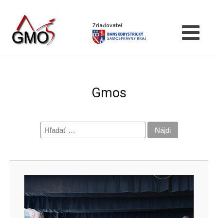
Zriaďovateľ
Gmos
Hľadať: