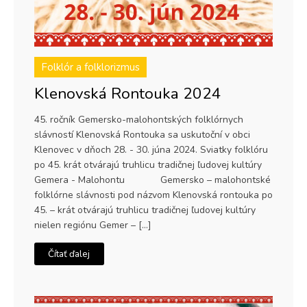
Folklór a folklorizmus
Klenovská Rontouka 2024
45. ročník Gemersko-malohontských folklórnych
slávností Klenovská Rontouka sa uskutoční v obci
Klenovec v dňoch 28. - 30. júna 2024. Sviatky folklóru
po 45. krát otvárajú truhlicu tradičnej ľudovej kultúry
Gemera - Malohontu Gemersko – malohontské
folklórne slávnosti pod názvom Klenovská rontouka po
45. – krát otvárajú truhlicu tradičnej ľudovej kultúry
nielen regiónu Gemer – […]
Čítať ďalej