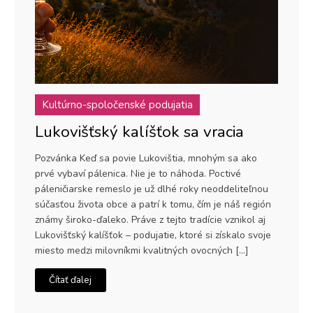
Kultúrno-spoločenské podujatia
Lukovišťský kalíšťok sa vracia
Pozvánka Keď sa povie Lukovištia, mnohým sa ako
prvé vybaví pálenica. Nie je to náhoda. Poctivé
páleničiarske remeslo je už dlhé roky neoddeliteľnou
súčasťou života obce a patrí k tomu, čím je náš región
známy široko-ďaleko. Práve z tejto tradície vznikol aj
Lukovišťský kalíšťok – podujatie, ktoré si získalo svoje
miesto medzi milovníkmi kvalitných ovocných […]
Čítať ďalej