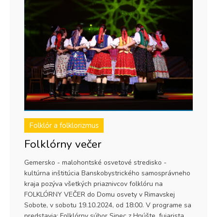
Folklór a folklorizmus
Folklórny večer
Gemersko - malohontské osvetové stredisko -
kultúrna inštitúcia Banskobystrického samosprávneho
kraja pozýva všetkých priaznivcov folklóru na
FOLKLÓRNY VEČER do Domu osvety v Rimavskej
Sobote, v sobotu 19.10.2024, od 18:00. V programe sa
predstavia: Folklórny súbor Sinec z Hnúšte, fujarista