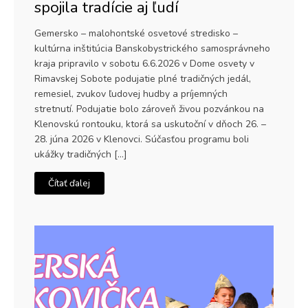
spojila tradície aj ľudí
Gemersko – malohontské osvetové stredisko –
kultúrna inštitúcia Banskobystrického samosprávneho
kraja pripravilo v sobotu 6.6.2026 v Dome osvety v
Rimavskej Sobote podujatie plné tradičných jedál,
remesiel, zvukov ľudovej hudby a príjemných
stretnutí. Podujatie bolo zároveň živou pozvánkou na
Klenovskú rontouku, ktorá sa uskutoční v dňoch 26. –
28. júna 2026 v Klenovci. Súčasťou programu boli
ukážky tradičných […]
Čítať ďalej