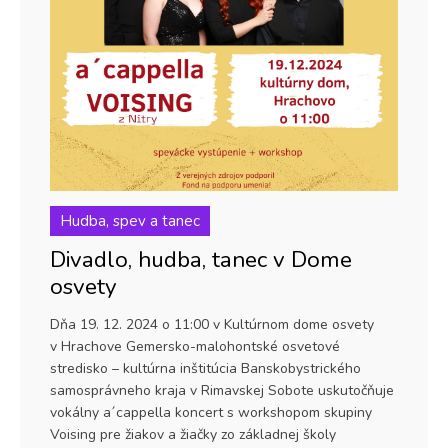
Hudba, spev a tanec
Divadlo, hudba, tanec v Dome
osvety
Dňa 19. 12. 2024 o 11:00 v Kultúrnom dome osvety
v Hrachove Gemersko-malohontské osvetové
stredisko – kultúrna inštitúcia Banskobystrického
samosprávneho kraja v Rimavskej Sobote uskutočňuje
vokálny a´cappella koncert s workshopom skupiny
Voising pre žiakov a žiačky zo základnej školy