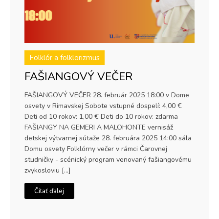
Folklór a folklorizmus
FAŠIANGOVÝ VEČER
FAŠIANGOVÝ VEČER 28. február 2025 18:00 v Dome
osvety v Rimavskej Sobote vstupné dospelí: 4,00 €
Deti od 10 rokov: 1,00 € Deti do 10 rokov: zdarma
FAŠIANGY NA GEMERI A MALOHONTE vernisáž
detskej výtvarnej sútaže 28. februára 2025 14:00 sála
Domu osvety Folklórny večer v rámci Čarovnej
studničky - scénický program venovaný fašiangovému
zvykosloviu […]
Čítať ďalej