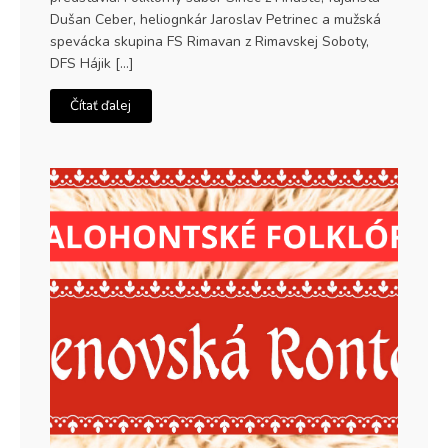
Dušan Ceber, heliognkár Jaroslav Petrinec a mužská
spevácka skupina FS Rimavan z Rimavskej Soboty,
DFS Hájik […]
Čítať ďalej