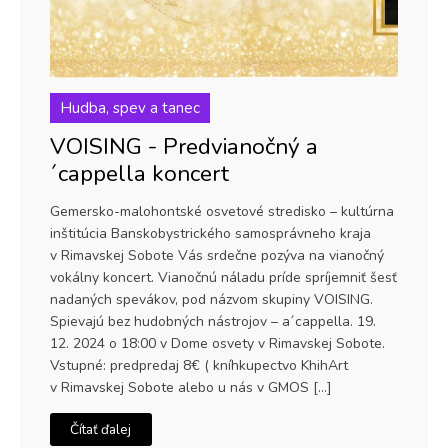
Hudba, spev a tanec
VOISING - Predvianočný a
´cappella koncert
Gemersko-malohontské osvetové stredisko – kultúrna
inštitúcia Banskobystrického samosprávneho kraja
v Rimavskej Sobote Vás srdečne pozýva na vianočný
vokálny koncert. Vianočnú náladu príde spríjemniť šesť
nadaných spevákov, pod názvom skupiny VOISING.
Spievajú bez hudobných nástrojov – a´cappella. 19.
12. 2024 o 18:00 v Dome osvety v Rimavskej Sobote.
Vstupné: predpredaj 8€ ( kníhkupectvo KhihArt
v Rimavskej Sobote alebo u nás v GMOS […]
Čítať ďalej