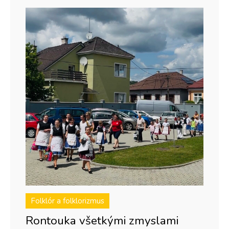
Folklór a folklorizmus
Rontouka všetkými zmyslami