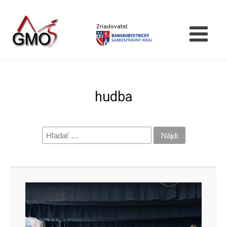
Zriaďovateľ
hudba
Hľadať: