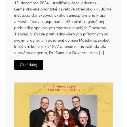
13. decembra 2024 - tradične v čase Adventu -
Gemersko-malohontské osvetové stredisko - kultúrna
inštitúcia Banskobystrického samosprávneho kraja
a Mesto Tisovec usporiadali 42. ročník regionálnej
prehliadky speváckych zborov dospelých Daxnerov
Tisovec. V úvode prehliadky všetkých prítomných so
svojim programom pozdravil domáci Mužský spevokol,
ktorý vznikol v roku 1877 a nesie meno zakladateľa
a prvého dirigenta, Dr. Samuela Daxnera. Je to […]
Čítať ďalej