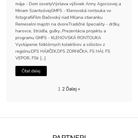
mája - Dom osvetyVýstava výšiviek Anny Agocsovej a
Miriam SzantoóvejGMFS - Klenovská rontouka vo
fotografiiFilm Bačovský riad Milana stieranku
Remeselní majstri na dvoreTradičné špeciality - držky,
harovce, štrúdľa, guľky...Prezentácia projektu a
programu GMFS - KLENOVSKÁ RONTOUKA
Vystúpenie folklórnych kolektívov a sólistov z
regiónu:DFS HÁJIČEK,DFS ZORNIČKA, FS HÁJ, FS
VEPOR, FSk […]
Čítať ďalej
1
2
Ďalej »