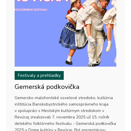
Festivaly a prehliadky
Gemerská podkovička
Gemersko-malohontské osvetové stredisko, kultúrna
inštitúcia Banskobystrického samosprávneho kraja
v spolupráci s Mestským kultúrnym strediskom v
Revúcej zrealizovali 7. novembra 2025 už 15. ročník
detského folklórneho festivalu - Gemerská podkovička
2025 v Dome kultúry v Revúcej. Bol prezentáciou