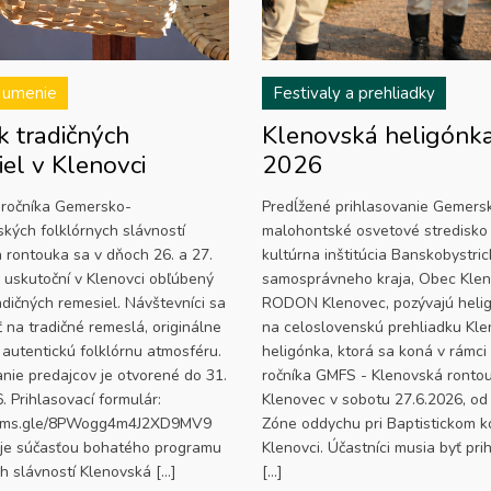
 umenie
Festivaly a prehliadky
k tradičných
Klenovská heligónk
el v Klenovci
2026
 ročníka Gemersko-
Predĺžené prihlasovanie Gemers
kých folklórnych slávností
malohontské osvetové stredisko
 rontouka sa v dňoch 26. a 27.
kultúrna inštitúcia Banskobystri
 uskutoční v Klenovci obľúbený
samosprávneho kraja, Obec Klen
adičných remesiel. Návštevníci sa
RODON Klenovec, pozývajú heli
 na tradičné remeslá, originálne
na celoslovenskú prehliadku Kl
 autentickú folklórnu atmosféru.
heligónka, ktorá sa koná v rámci 
anie predajcov je otvorené do 31.
ročníka GMFS - Klenovská rontou
. Prihlasovací formulár:
Klenovec v sobotu 27.6.2026, od
forms.gle/8PWogg4m4J2XD9MV9
Zóne oddychu pri Baptistickom k
 je súčasťou bohatého programu
Klenovci. Účastníci musia byť pri
ch slávností Klenovská […]
[…]