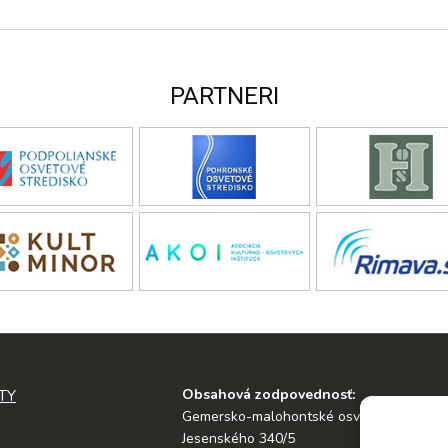
PARTNERI
Obsahová zodpovednosť:
TY
Gemersko-malohontské osvetové stredis
Jesenského 340/5