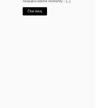
neopakovateľné momenty – […]
Čítať ďalej