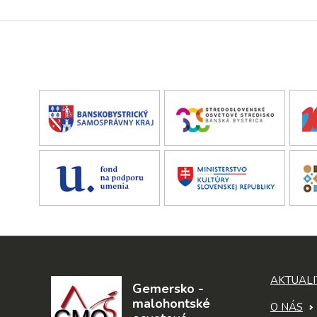
AKTUALI
Gemersko -
malohontské
O NÁS