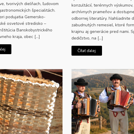
ve, tvorivých dielňach, ľudovom
konzultácií, terénnych výskumov,
gastronomických špecialitách.
archívnych prameňov a dostupne
ori podujatia Gemersko-
odbornej literatúry. Nahliadnite 
ké osvetové stredisko –
zabudnutých remesiel, ktoré for
inštitúcia Banskobystrického
krajinu aj generácie pred nami. 
neho kraja, obec […]
dedičstvo, na […]
alej
Čítať ďalej