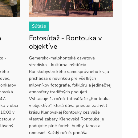
Súťaže
a
Fotosúťaž - Rontouka v
objektíve
ko -
Gemersko-malohontské osvetové
 -
stredisko - kultúrna inštitúcia
ckého
Banskobystrického samosprávneho kraja
ovec,
prichádza s novinkou pre všetkých
gonkárov
milovníkov fotografie, folklóru a jedinečnej
enovská
atmosféry tradičných podujatí.
47.
Vyhlasuje 1. ročník fotosúťaže „Rontouka
ka v obci
v objektíve“, ktorá dáva priestor zachytiť
 10:00 v
krásu Klenovskej Rontouky cez vaše
ostole v
vlastné zábery. Klenovská Rontouka je
hlásený
podujatie plné farieb, hudby, tanca a
remesiel. Každý ročník prináša