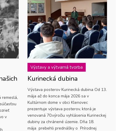
Výstavy a výtvarná tvorba
našich
Kurinecká dubina
Výstava posterov Kurinecká dubina Od 13.
mája až do konca mája 2026 sa v
 remeslá,
Kultúrnom dome v obci Klenovec
 súčasťou
prezentuje výstava posterov, ktorá je
ozrieť
venovaná 70.výročiu vyhlásenia Kurineckej
vo v
dubiny za chránené územie. Dňa 18.
mája prebehli prednášky o Prírodnej
ch