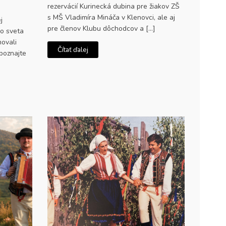
rezervácií Kurinecká dubina pre žiakov ZŠ
s MŠ Vladimíra Mináča v Klenovci, ale aj
j
pre členov Klubu dôchodcov a […]
do sveta
movali
Čítať ďalej
Spoznajte