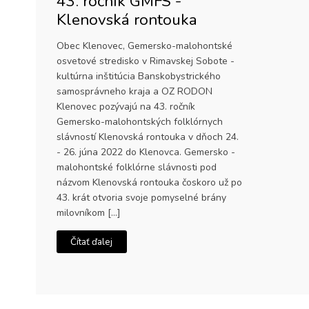
43. ročník GMFS -
Klenovská rontouka
Obec Klenovec, Gemersko-malohontské
osvetové stredisko v Rimavskej Sobote -
kultúrna inštitúcia Banskobystrického
samosprávneho kraja a OZ RODON
Klenovec pozývajú na 43. ročník
Gemersko-malohontských folklórnych
slávností Klenovská rontouka v dňoch 24.
- 26. júna 2022 do Klenovca. Gemersko -
malohontské folklórne slávnosti pod
názvom Klenovská rontouka čoskoro už po
43. krát otvoria svoje pomyselné brány
milovníkom […]
Čítať ďalej