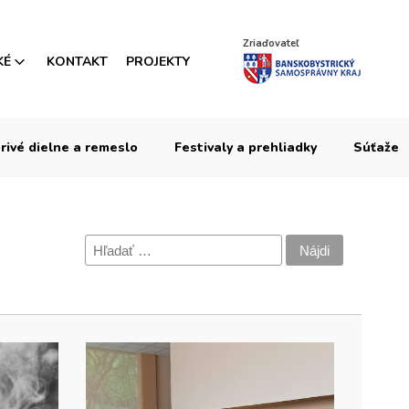
Zriaďovateľ
KÉ
KONTAKT
PROJEKTY
rivé dielne a remeslo
Festivaly a prehliadky
Súťaže
Hľadať: