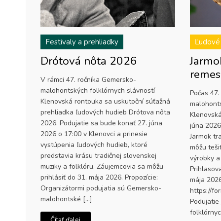
Festivaly a prehliadky
Ľudové
Drótová nôta 2026
Jarmo
remesi
V rámci 47. ročníka Gemersko-
malohontských folklórnych slávností
Počas 47.
Klenovská rontouka sa uskutoční súťažná
malohonts
prehliadka ľudových hudieb Drótova nôta
Klenovská
2026. Podujatie sa bude konať 27. júna
júna 2026
2026 o 17:00 v Klenovci a prinesie
Jarmok tr
vystúpenia ľudových hudieb, ktoré
môžu tešiť
predstavia krásu tradičnej slovenskej
výrobky a
muziky a folklóru. Záujemcovia sa môžu
Prihlasov
prihlásiť do 31. mája 2026. Propozície:
mája 2026
Organizátormi podujatia sú Gemersko-
https://
malohontské […]
Podujatie
folklórny
Čítať ďalej