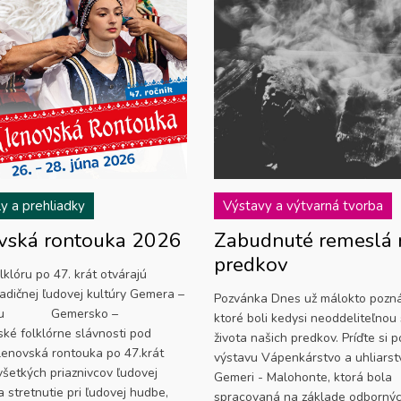
ly a prehliadky
Výstavy a výtvarná tvorba
vská rontouka 2026
Zabudnuté remeslá 
predkov
lklóru po 47. krát otvárajú
radičnej ľudovej kultúry Gemera –
Pozvánka Dnes už málokto pozná
ntu Gemersko –
ktoré boli kedysi neoddeliteľnou
ké folklórne slávnosti pod
života našich predkov. Príďte si p
enovská rontouka po 47.krát
výstavu Vápenkárstvo a uhliarst
všetkých priaznivcov ľudovej
Gemeri - Malohonte, ktorá bola
 stretnutie pri ľudovej hudbe,
spracovaná na základe odborný