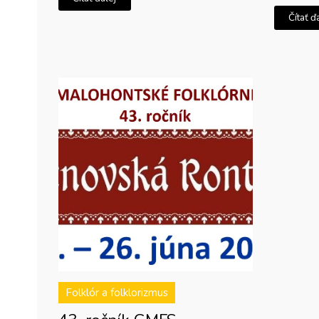
Čítať ď
Folklór a folklorizmus