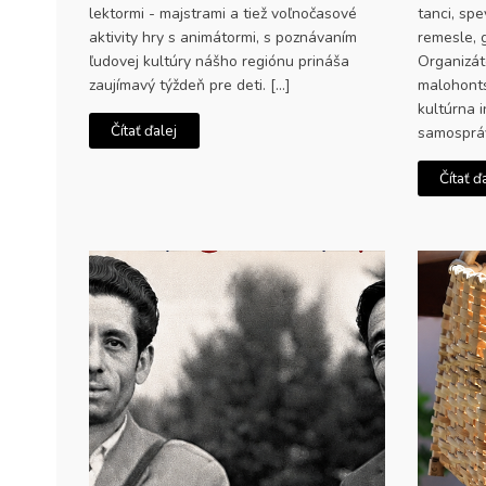
lektormi - majstrami a tiež voľnočasové
tanci, spe
aktivity hry s animátormi, s poznávaním
remesle, 
ľudovej kultúry nášho regiónu prináša
Organizát
zaujímavý týždeň pre deti. […]
malohonts
kultúrna 
Čítať ďalej
samospráv
Čítať ď