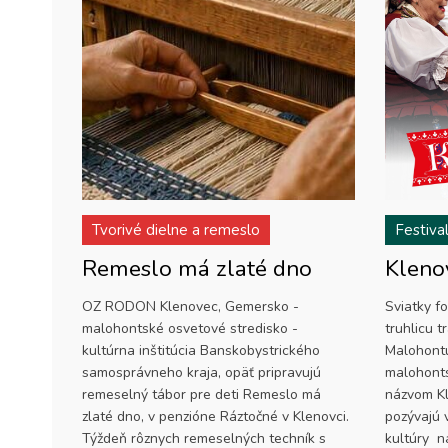
Tvorivé dielne a remeslo
Festiva
Remeslo má zlaté dno
Kleno
OZ RODON Klenovec, Gemersko -
Sviatky fo
malohontské osvetové stredisko -
truhlicu t
kultúrna inštitúcia Banskobystrického
Maloho
samosprávneho kraja, opäť pripravujú
malohonts
remeselný tábor pre deti Remeslo má
názvom Kl
zlaté dno, v penzióne Ráztočné v Klenovci.
pozývajú 
Týždeň rôznych remeselných techník s
kultúry na