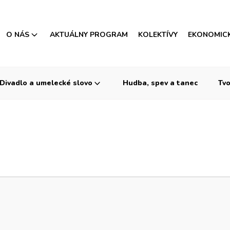
O NÁS
AKTUÁLNY PROGRAM
KOLEKTÍVY
EKONOMIC
Divadlo a umelecké slovo
Hudba, spev a tanec
Tvo