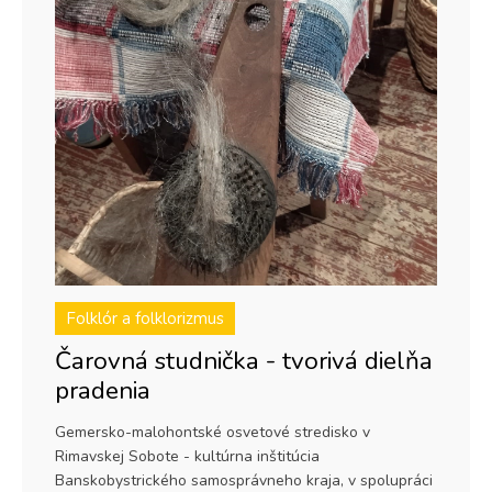
Folklór a folklorizmus
Čarovná studnička - tvorivá dielňa
pradenia
Gemersko-malohontské osvetové stredisko v
Rimavskej Sobote - kultúrna inštitúcia
Banskobystrického samosprávneho kraja, v spolupráci