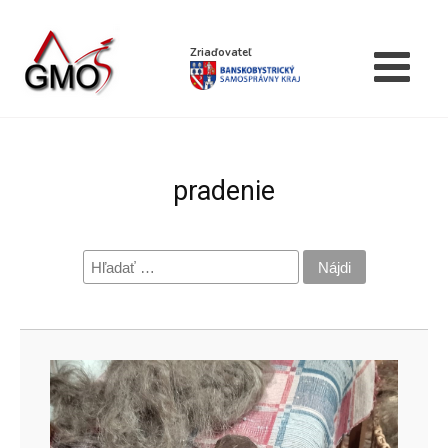
Zriaďovateľ
pradenie
Hľadať: