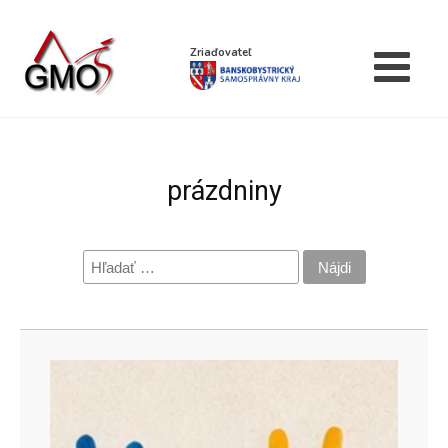
Zriaďovateľ
prázdniny
Hľadať: