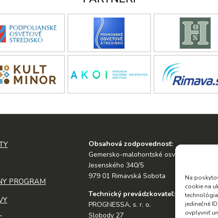
Obsahová zodpovednosť:
TY
Gemersko-malohontské osvetové stredis
Jesenského 340/5
979 01 Rimavská Sobota
Na poskytov
NY PROGRAM
cookie na u
Technický prevádzkovateľ:
technológia
VY
PROGNESSA, s. r. o.
jedinečné I
ovplyvniť ur
Slobody 27