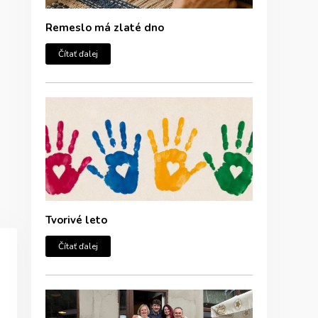
Remeslo má zlaté dno
Čítať ďalej
Tvorivé leto
Čítať ďalej