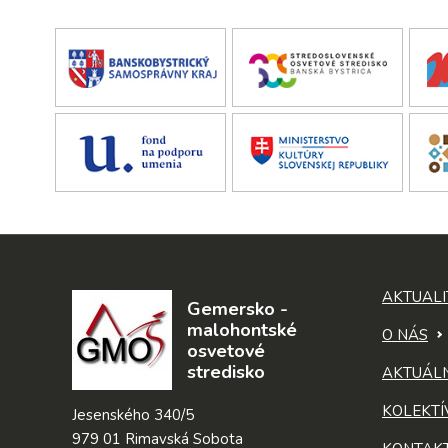
AKTUALI
Gemersko -
malohontské
O NÁS
osvetové
stredisko
AKTUÁL
KOLEKTÍ
Jesenského 340/5
979 01 Rimavská Sobota