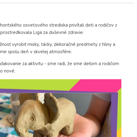
ntského osvetového strediska privítali deti a rodičov z
sprostredkovala Liga za duševné zdravie.
ožnosť vyrobiť misky, tácky, dekoračné predmety z hliny a
 sme spolu deň v skvelej atmosfére.
akovanie za aktivitu - sme radi, že sme deťom a rodičom
čo nové.