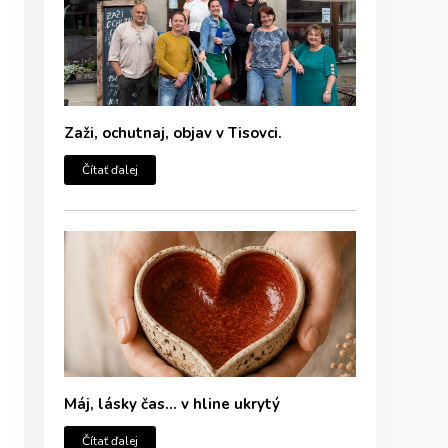
Zaži, ochutnaj, objav v Tisovci.
Čítať ďalej
Máj, lásky čas… v hline ukrytý
Čítať ďalej