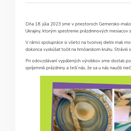
Dňa 18. júla 2023 sme v priestoroch Gemersko-maloho
Ukrajiny, ktorým spestrenie prázdninových mesiacov 
V rámci spolupráce si všetci na tvorivej dielni mali m
dokonca vyskúšať točiť na hrnčiarskom kruhu. Strávili
Pri odovzdávaní vypálených výrobkov sme dostali poď
spríjemnili prázdniny a teší nás, že sa u nás naučili nie