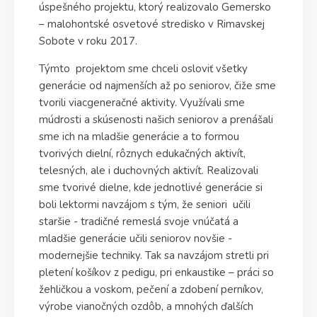
úspešného projektu, ktorý realizovalo Gemersko
– malohontské osvetové stredisko v Rimavskej
Sobote v roku 2017.
Týmto projektom sme chceli osloviť všetky
generácie od najmenších až po seniorov, čiže sme
tvorili viacgeneračné aktivity. Využívali sme
múdrosti a skúsenosti našich seniorov a prenášali
sme ich na mladšie generácie a to formou
tvorivých dielní, rôznych edukačných aktivít,
telesných, ale i duchovných aktivít. Realizovali
sme tvorivé dielne, kde jednotlivé generácie si
boli lektormi navzájom s tým, že seniori učili
staršie - tradičné remeslá svoje vnúčatá a
mladšie generácie učili seniorov novšie -
modernejšie techniky. Tak sa navzájom stretli pri
pletení košíkov z pedigu, pri enkaustike – práci so
žehličkou a voskom, pečení a zdobení perníkov,
výrobe vianočných ozdôb, a mnohých ďalších