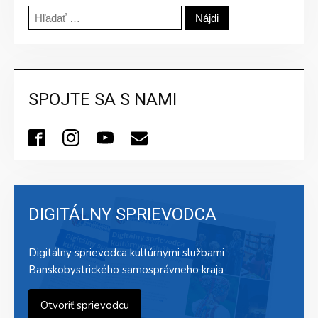
Hľadať:
SPOJTE SA S NAMI
DIGITÁLNY SPRIEVODCA
Digitálny sprievodca kultúrnymi službami
Banskobystrického samosprávneho kraja
Otvoriť sprievodcu