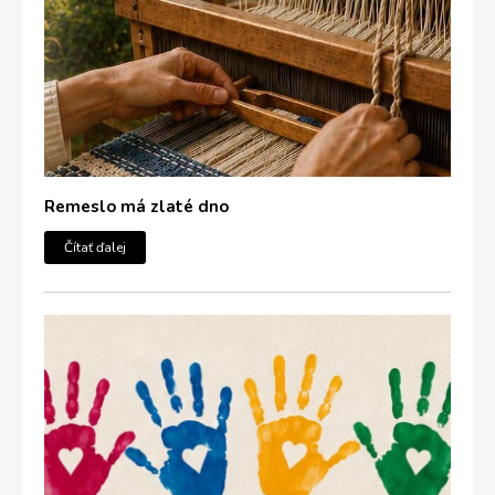
Remeslo má zlaté dno
Čítať ďalej