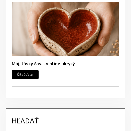
Máj, lásky čas… v hline ukrytý
Čítať ďalej
HĽADAŤ