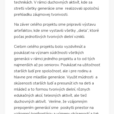
technikách. V rámci duchovných aktivít, kde sa
stretli všetky generácie sme realizovali spoločnú
prehliadku záujmovej tvorivosti.
Na záver celého projektu sme pripravili výstavu
artefaktov, kde sme vystavili všetky „diela“, ktoré
počas jednotlivých tvorivých dielní vznikli.
Cieľom celého projektu bolo vyzdvihnúť a
poukázať na význam súdržnosti všetkých
generácii v rámci jedného projektu a to od tých
najmenších až po seniorov. Poukázať na užitočnosť
starších ľudí pre spoločnosť, ale i pre rodinu a
hlavne pre mladšie generácie. Využiť múdrosti a
skúsenosti starších ľudí a presunúť ich na deti a
mládež a to formou tvorivých dielní, rôznych
edukačných akcií, telesných aktivít, ale tiež
duchovných aktivít. Veríme, že vzájomným
prepojením generácií sme poskytli priestor na
vzájomnú konfrontáciu a výmenu skúseností a tak