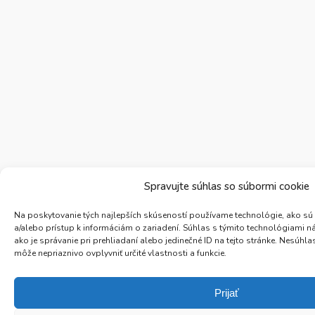
Spravujte súhlas so súbormi cookie
Na poskytovanie tých najlepších skúseností používame technológie, ako sú
a/alebo prístup k informáciám o zariadení. Súhlas s týmito technológiami 
ako je správanie pri prehliadaní alebo jedinečné ID na tejto stránke. Nesúh
môže nepriaznivo ovplyvniť určité vlastnosti a funkcie.
Prijať