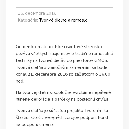
15. decembra 2016
Kategória:
Tvorivé dielne a remeslo
Gemersko-malohontské osvetové stredisko
pozýva všetkých záujemcov o tradičné remeselné
techniky na tvorivú dielňu do priestorov GMOS.
Tvorivá dielňa s vianočným zameraním sa bude
konať
21. decembra 2016
so začiatkom o 16,00
hod.
Na tvorivej dielni si spoločne vyrobíme nepálené
hlinené dekorácie a darčeky na poslednú chvíľu!
Tvorivá dielňa je súčasťou projektu Tvorením ku
šťastiu, ktorú z verejných zdrojov podporil Fond
na podporu umenia.