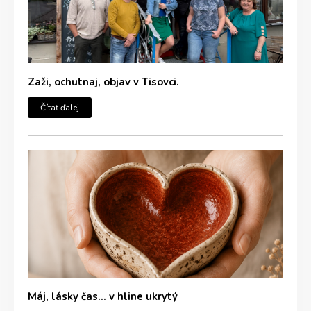
Zaži, ochutnaj, objav v Tisovci.
Čítať ďalej
Máj, lásky čas… v hline ukrytý