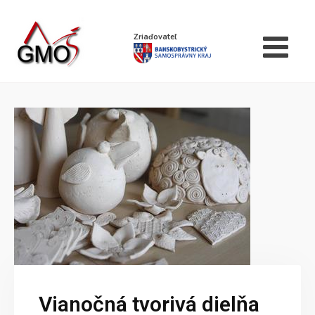
Zriaďovateľ
Vianočná tvorivá dielňa