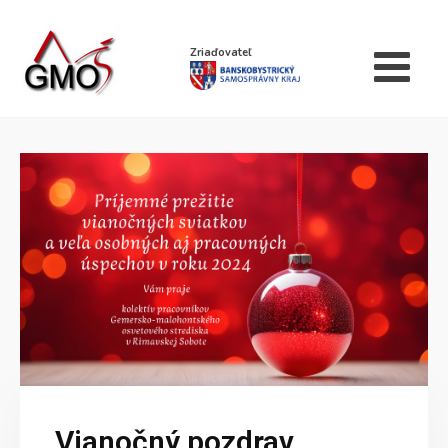
Zriaďovateľ
Vianočný pozdrav