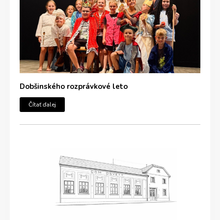
Dobšinského rozprávkové leto
Čítať ďalej