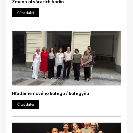
Zmena otváracích hodín
Čítať ďalej
Hľadáme nového kolegu / kolegyňu
Čítať ďalej