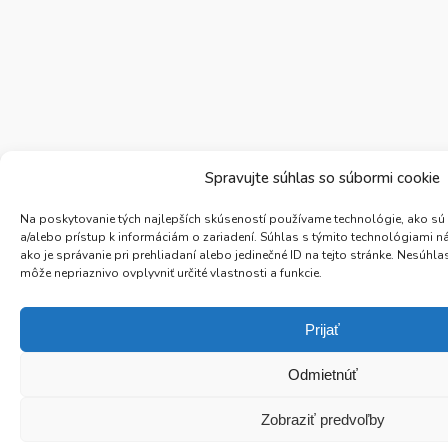
Spravujte súhlas so súbormi cookie
Na poskytovanie tých najlepších skúseností používame technológie, ako sú
a/alebo prístup k informáciám o zariadení. Súhlas s týmito technológiami 
ako je správanie pri prehliadaní alebo jedinečné ID na tejto stránke. Nesúh
môže nepriaznivo ovplyvniť určité vlastnosti a funkcie.
Prijať
Odmietnúť
Zobraziť predvoľby