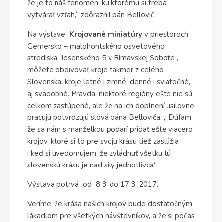
že je to náš fenomén, ku ktorému si treba
vytvárať vzťah,“ zdôraznil pán Bellovič.
Na výstave
Krojované miniatúry
v priestoroch
Gemersko – malohontského osvetového
strediska, Jesenského 5 v Rimavskej Sobote ,
môžete obdivovať kroje takmer z celého
Slovenska, kroje letné i zimné, denné i sviatočné,
aj svadobné. Pravda, niektoré regióny ešte nie sú
celkom zastúpené, ale že na ich doplnení usilovne
pracujú potvrdzujú slová pána Belloviča: „ Dúfam,
že sa nám s manželkou podarí pridať ešte viacero
krojov, ktoré si to pre svoju krásu tiež zaslúžia
i keď si uvedomujem, že zvládnuť všetku tú
slovenskú krásu je nad sily jednotlivca“.
Výstava potrvá od 8.3. do 17.3. 2017.
Veríme, že krása našich krojov bude dostatočným
lákadlom pre všetkých návštevníkov, a že si počas