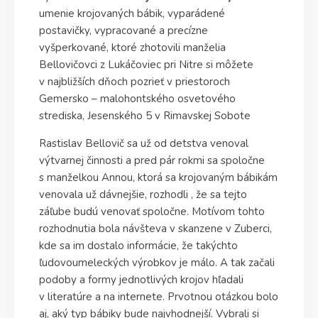
umenie krojovaných bábik, vyparádené
postavičky, vypracované a precízne
vyšperkované, ktoré zhotovili manželia
Bellovičovci z Lukáčoviec pri Nitre si môžete
v najbližších dňoch pozrieť v priestoroch
Gemersko – malohontského osvetového
strediska, Jesenského 5 v Rimavskej Sobote
Rastislav Bellovič sa už od detstva venoval
výtvarnej činnosti a pred pár rokmi sa spoločne
s manželkou Annou, ktorá sa krojovaným bábikám
venovala už dávnejšie, rozhodli , že sa tejto
záľube budú venovať spoločne. Motívom tohto
rozhodnutia bola návšteva v skanzene v Zuberci,
kde sa im dostalo informácie, že takýchto
ľudovoumeleckých výrobkov je málo. A tak začali
podoby a formy jednotlivých krojov hľadali
v literatúre a na internete. Prvotnou otázkou bolo
aj, aký typ bábiky bude najvhodnejší. Vybrali si