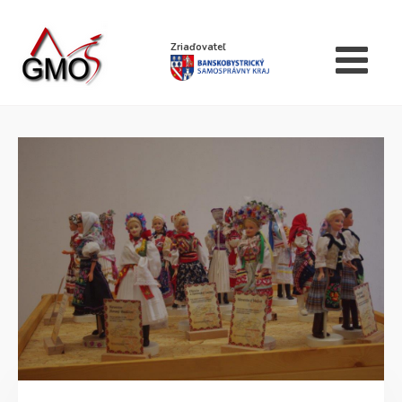
Zriaďovateľ