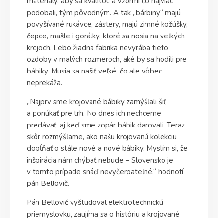
materiály, aby sa kvalitou a vzormi čo najviac
podobali, tým pôvodným. A tak „bárbiny“ majú
povyšívané rukávce, zástery, majú zimné kožúšky,
čepce, mašle i gorálky, ktoré sa nosia na veľkých
krojoch. Lebo žiadna fabrika nevyrába tieto
ozdoby v malých rozmeroch, aké by sa hodili pre
bábiky. Musia sa našiť veľké, čo ale vôbec
neprekáža.
„Najprv sme krojované bábiky zamýšľali šiť
a ponúkať pre trh. No dnes ich nechceme
predávať, aj keď sme zopár bábik darovali. Teraz
skôr rozmýšľame, ako našu krojovanú kolekciu
dopĺňať o stále nové a nové bábiky. Myslím si, že
inšpirácia nám chýbať nebude – Slovensko je
v tomto prípade snáď nevyčerpateľné,“ hodnotí
pán Bellovič.
Pán Bellovič vyštudoval elektrotechnickú
priemyslovku, zaujíma sa o históriu a krojované