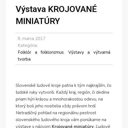
Výstava KROJOVANÉ
MINIATÚRY
8. marca 2017
Kategória:
Folklór a folklorizmus
,
Výstavy a výtvarná
tvorba
Slovenské ľudové kroje patria k tým najkrajším, čo
ľudské ruky vytvorili. Každý kraj, región, či dedina
priam hýri krásou a mnohorakosťou odevu, na
ktorý boli jeho nositelia vždy právom hrdí.
Netradičný pohľad na regionálnu pestrosť
slovenského ľudového kroja vám ponúkame na
výstave s názvom
Krojované miniatúry
. Ľudové