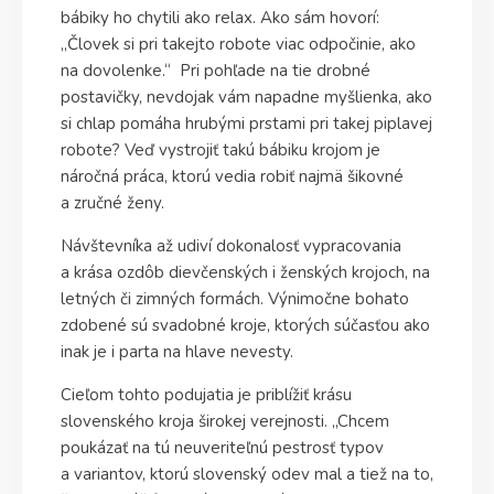
bábiky ho chytili ako relax. Ako sám hovorí:
„Človek si pri takejto robote viac odpočinie, ako
na dovolenke.“ Pri pohľade na tie drobné
postavičky, nevdojak vám napadne myšlienka, ako
si chlap pomáha hrubými prstami pri takej piplavej
robote? Veď vystrojiť takú bábiku krojom je
náročná práca, ktorú vedia robiť najmä šikovné
a zručné ženy.
Návštevníka až udiví dokonalosť vypracovania
a krása ozdôb dievčenských i ženských krojoch, na
letných či zimných formách. Výnimočne bohato
zdobené sú svadobné kroje, ktorých súčasťou ako
inak je i parta na hlave nevesty.
Cieľom tohto podujatia je priblížiť krásu
slovenského kroja širokej verejnosti. „Chcem
poukázať na tú neuveriteľnú pestrosť typov
a variantov, ktorú slovenský odev mal a tiež na to,