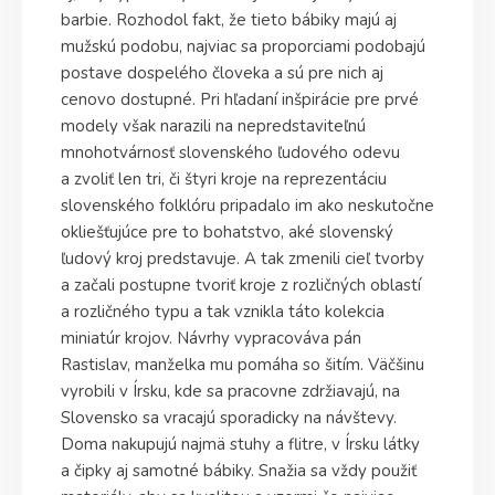
barbie. Rozhodol fakt, že tieto bábiky majú aj
mužskú podobu, najviac sa proporciami podobajú
postave dospelého človeka a sú pre nich aj
cenovo dostupné. Pri hľadaní inšpirácie pre prvé
modely však narazili na nepredstaviteľnú
mnohotvárnosť slovenského ľudového odevu
a zvoliť len tri, či štyri kroje na reprezentáciu
slovenského folklóru pripadalo im ako neskutočne
okliešťujúce pre to bohatstvo, aké slovenský
ľudový kroj predstavuje. A tak zmenili cieľ tvorby
a začali postupne tvoriť kroje z rozličných oblastí
a rozličného typu a tak vznikla táto kolekcia
miniatúr krojov. Návrhy vypracováva pán
Rastislav, manželka mu pomáha so šitím. Väčšinu
vyrobili v Írsku, kde sa pracovne zdržiavajú, na
Slovensko sa vracajú sporadicky na návštevy.
Doma nakupujú najmä stuhy a flitre, v Írsku látky
a čipky aj samotné bábiky. Snažia sa vždy použiť