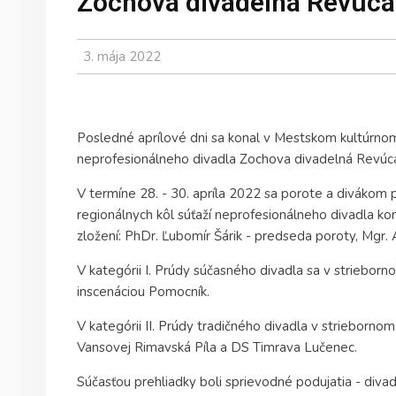
Zochova divadelná Revúca
3. mája 2022
Posledné aprílové dni sa konal v Mestskom kultúrnom 
neprofesionálneho divadla Zochova divadelná Revúc
V termíne 28. - 30. apríla 2022 sa porote a divákom pr
regionálnych kôl súťaží neprofesionálneho divadla ko
zložení: PhDr. Ľubomír Šárik - predseda poroty, Mgr.
V kategórii I. Prúdy súčasného divadla sa v striebo
inscenáciou Pomocník.
V kategórii II. Prúdy tradičného divadla v strieb
Vansovej Rimavská Píla a DS Timrava Lučenec.
Súčasťou prehliadky boli sprievodné podujatia - div