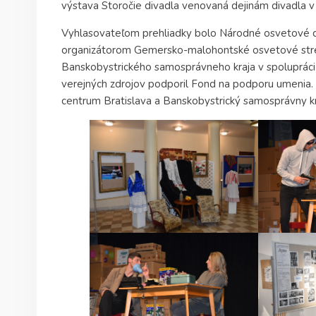
výstava Storočie divadla venovaná dejinám divadla 
Vyhlasovateľom prehliadky bolo Národné osvetové ce
organizátorom Gemersko-malohontské osvetové stredi
Banskobystrického samosprávneho kraja v spolupráci
verejných zdrojov podporil Fond na podporu umenia. 
centrum Bratislava a Banskobystrický samosprávny kr