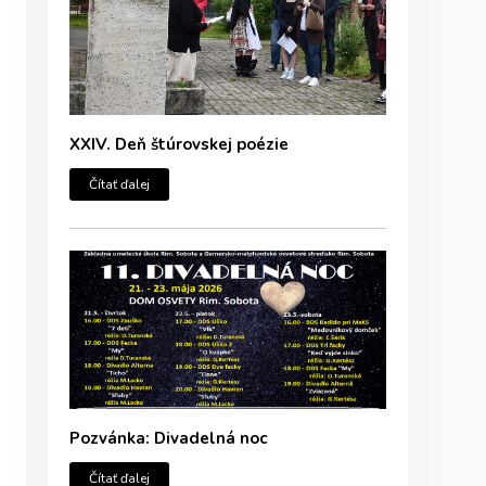
XXIV. Deň štúrovskej poézie
Čítať ďalej
Pozvánka: Divadelná noc
Čítať ďalej