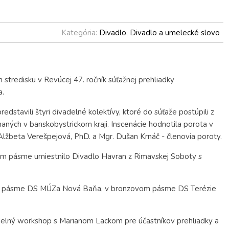
Kategória:
Divadlo
,
Divadlo a umelecké slovo
stredisku v Revúcej 47. ročník súťažnej prehliadky
a.
edstavili štyri divadelné kolektívy, ktoré do súťaže postúpili z
naných v banskobystrickom kraji. Inscenácie hodnotila porota v
 Alžbeta Verešpejová, PhD. a Mgr. Dušan Krnáč - členovia poroty.
rnom pásme umiestnilo Divadlo Havran z Rimavskej Soboty s
ornom pásme DS MÚZa Nová Baňa, v bronzovom pásme DS Terézie
adelný workshop s Marianom Lackom pre účastníkov prehliadky a