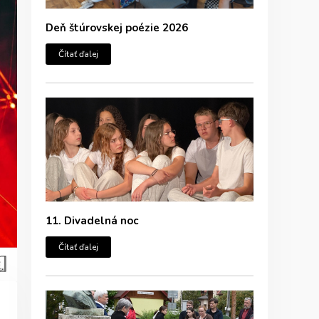
Deň štúrovskej poézie 2026
Čítať ďalej
11. Divadelná noc
Čítať ďalej