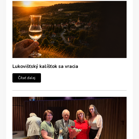
Lukovišťský kalíšťok sa vracia
Čítať ďalej