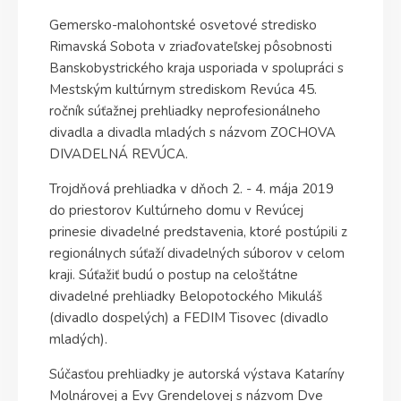
Gemersko-malohontské osvetové stredisko
Rimavská Sobota v zriaďovateľskej pôsobnosti
Banskobystrického kraja usporiada v spolupráci s
Mestským kultúrnym strediskom Revúca 45.
ročník súťažnej prehliadky neprofesionálneho
divadla a divadla mladých s názvom ZOCHOVA
DIVADELNÁ REVÚCA.
Trojdňová prehliadka v dňoch 2. - 4. mája 2019
do priestorov Kultúrneho domu v Revúcej
prinesie divadelné predstavenia, ktoré postúpili z
regionálnych súťaží divadelných súborov v celom
kraji. Súťažiť budú o postup na celoštátne
divadelné prehliadky Belopotockého Mikuláš
(divadlo dospelých) a FEDIM Tisovec (divadlo
mladých).
Súčasťou prehliadky je autorská výstava Kataríny
Molnárovej a Evy Grendelovej s názvom Dve