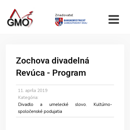
Zriaďovateľ
Zochova divadelná
Revúca - Program
11. apríla 2019
Kategória:
Divadlo a umelecké slovo
,
Kultúrno-
spoločenské podujatia