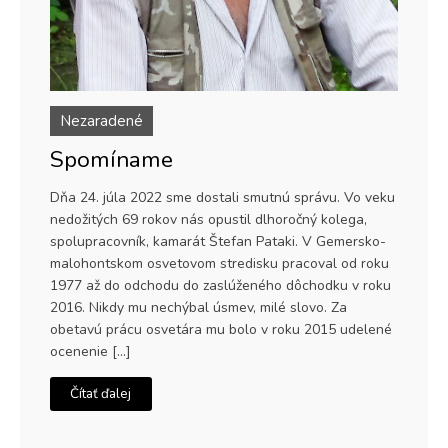
Nezaradené
Spomíname
Dňa 24. júla 2022 sme dostali smutnú správu. Vo veku
nedožitých 69 rokov nás opustil dlhoročný kolega,
spolupracovník, kamarát Štefan Pataki. V Gemersko-
malohontskom osvetovom stredisku pracoval od roku
1977 až do odchodu do zaslúženého dôchodku v roku
2016. Nikdy mu nechýbal úsmev, milé slovo. Za
obetavú prácu osvetára mu bolo v roku 2015 udelené
ocenenie […]
Čítať ďalej