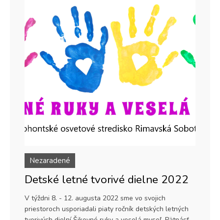
Nezaradené
Detské letné tvorivé dielne 2022
V týždni 8. - 12. augusta 2022 sme vo svojich
priestoroch usporiadali piaty ročník detských letných
tvorivých dielní Šikovné ruky a veselá myseľ. Pätnásť