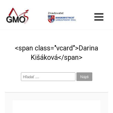
Zriaďovateľ
<span class="vcard">Darina
Kišáková</span>
Hľadať: