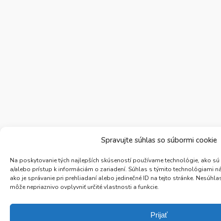
Spravujte súhlas so súbormi cookie
Na poskytovanie tých najlepších skúseností používame technológie, ako sú
a/alebo prístup k informáciám o zariadení. Súhlas s týmito technológiami 
ako je správanie pri prehliadaní alebo jedinečné ID na tejto stránke. Nesúh
môže nepriaznivo ovplyvniť určité vlastnosti a funkcie.
Prijať