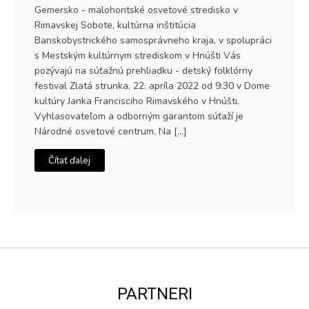
Gemersko - malohontské osvetové stredisko v
Rimavskej Sobote, kultúrna inštitúcia
Banskobystrického samosprávneho kraja, v spolupráci
s Mestským kultúrnym strediskom v Hnúšti Vás
pozývajú na súťažnú prehliadku - detský folklórny
festival Zlatá strunka, 22. apríla 2022 od 9:30 v Dome
kultúry Janka Francisciho Rimavského v Hnúšti.
Vyhlasovateľom a odborným garantom súťaží je
Národné osvetové centrum. Na […]
Čítať ďalej
PARTNERI