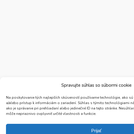
Spravujte súhlas so súbormi cookie
Na poskytovanie tých najlepších skúseností používame technológie, ako sú
a/alebo prístup k informáciám o zariadení. Súhlas s týmito technológiami 
ako je správanie pri prehliadaní alebo jedinečné ID na tejto stránke. Nesúh
môže nepriaznivo ovplyvniť určité vlastnosti a funkcie.
Prijať