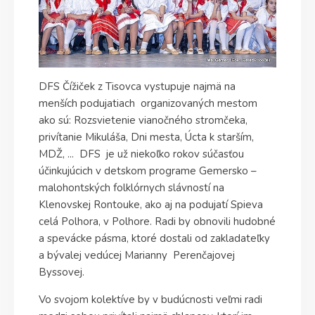
DFS Čížiček z Tisovca vystupuje najmä na
menších podujatiach organizovaných mestom
ako sú: Rozsvietenie vianočného stromčeka,
privítanie Mikuláša, Dni mesta, Úcta k starším,
MDŽ, ... DFS je už niekoľko rokov súčasťou
účinkujúcich v detskom programe Gemersko –
malohontských folklórnych slávností na
Klenovskej Rontouke, ako aj na podujatí Spieva
celá Polhora, v Polhore. Radi by obnovili hudobné
a spevácke pásma, ktoré dostali od zakladateľky
a bývalej vedúcej Marianny Perenčajovej
Byssovej.
Vo svojom kolektíve by v budúcnosti veľmi radi