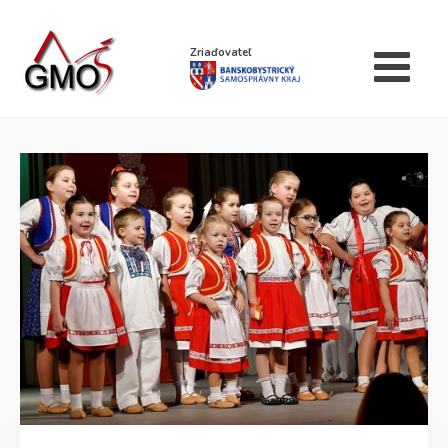
Zriaďovateľ