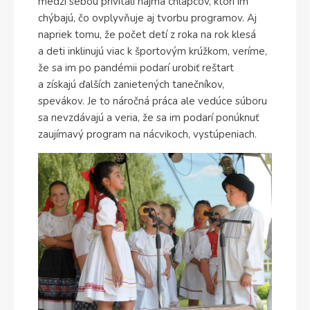
medzi sebou privítali najmä chlapcov, ktorí im
chýbajú, čo ovplyvňuje aj tvorbu programov. Aj
napriek tomu, že počet detí z roka na rok klesá
a deti inklinujú viac k športovým krúžkom, veríme,
že sa im po pandémii podarí urobiť reštart
a získajú ďalších zanietených tanečníkov,
spevákov. Je to náročná práca ale vedúce súboru
sa nevzdávajú a veria, že sa im podarí ponúknuť
zaujímavý program na nácvikoch, vystúpeniach.