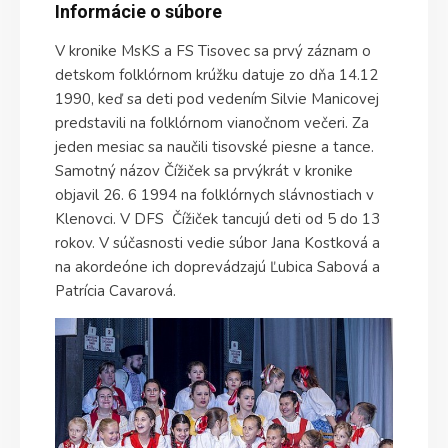
Informácie o súbore
V kronike MsKS a FS Tisovec sa prvý záznam o
detskom folklórnom krúžku datuje zo dňa 14.12
1990, keď sa deti pod vedením Silvie Manicovej
predstavili na folklórnom vianočnom večeri. Za
jeden mesiac sa naučili tisovské piesne a tance.
Samotný názov Čížiček sa prvýkrát v kronike
objavil 26. 6 1994 na folklórnych slávnostiach v
Klenovci. V DFS Čížiček tancujú deti od 5 do 13
rokov. V súčasnosti vedie súbor Jana Kostková a
na akordeóne ich doprevádzajú Ľubica Sabová a
Patrícia Cavarová.