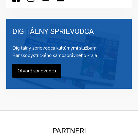
DIGITÁLNY SPRIEVODCA
Digitálny sprievodca kultúrnymi službami
Banskobystrického samosprávneho kraja
Otvoriť sprievodcu
PARTNERI