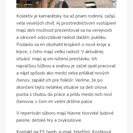
Kolektív je kamarátsky, ba až priam rodinný, zažijú
veľa veselých chvíľ. Aj prostredníctvom vystúpení
majú deti možnosť prezentovať sa na verejnosti
a zároveň odovzdávať radosť ďalším, publiku.
Podarilo sa im obohatiť krojáreň o nové kroje a
krpce, z čoho majú veľkú radosť. V aktuálnej
situácií majú aj oni nútenú prestávku. Ich
najväčšou túžbou a snahou je začať opäť pracovať
a nájsť spôsob ako medzi seba prilákať nových
členov, zapáliť ich pre folklór. Veríme, že po
skončení tejto neľahkej situácie sa deti znova
pustia s chuťou do práce a prídu medzi nich noví
členovia, v čom im veľmi držíme palce.
V repertoári súboru majú hlavne tisovské ľudové
piesne, detské hry a zvykoslovie.
Kontakt na FS (web, e-mail, telefón): Kostková