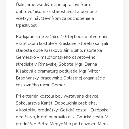
Ďakujeme všetkým spolupracovníkom,
dobrovoľníkom za starostlivosť a pomoc a
všetkým návštevníkom za pochopenie a
trpezlivosť.
Podujatie sme začali o 10-tej hodine otvorením
v Gotickom kostole v Kraskove, ktorého sa ujali
starosta obce Kraskovo Ján Blaho, riaditeľka
Gemersko – malohontského osvetového
strediska v Rimavskej Sobote Mgr. Darina
Kišáková a dramaturg podujatia Mgr. Viktor
Brádňanský, pracovník z Oblastnej organizácie
cestovného ruchu Gemer.
Pri exteriéri kostola boli vystavené dravce
Sokoliarstva Kanát. Dopoludnia prebiehali
v kostolíku prednášky: Gotická cesta - Európske
dedičstvo, ktoré pripravilo o. z. Gotická cesta. V
prednáške Petra Megyešiho pod názovm Medzi