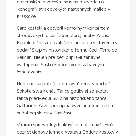
pozemským a večným sme sa dozvedeli o
ikonografii stredovekých nástenných malieb v
Kraskove.
Čaro kostolíka dotvoril komorným koncertom
stredovekých piesní Zbor starej hudby Arcus.
Popoludní nasledovali šermiarske predstavenia v
podaní Skupiny historického šermu Cech Terra de
Selinan. Nielen pre deti pripravil zábavné
vystúpenie Šaško Fjodor svojim zábavným
žonglovaním.
Nemenej sa potešili deti vystúpeniu v podaní
Sokoliarstva Kanát. Tance gotiky aj so školou
tanca predviedla Skupina historického tanca
Galthilion. Záver podujatia vyvrcholil koncertom
hudobnej skupiny Páni času.
V rámci sprievodných aktivít si mohli návštevníci
pozrieť dobový jarmok, výstavu Gotické kostoly v